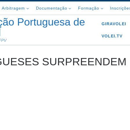
Arbitragem
Documentação
Formação
Inscriçõe
ção Portuguesa de
GIRAVOLEI
l
VOLEI.TV
 FPV
GUESES SURPREENDEM