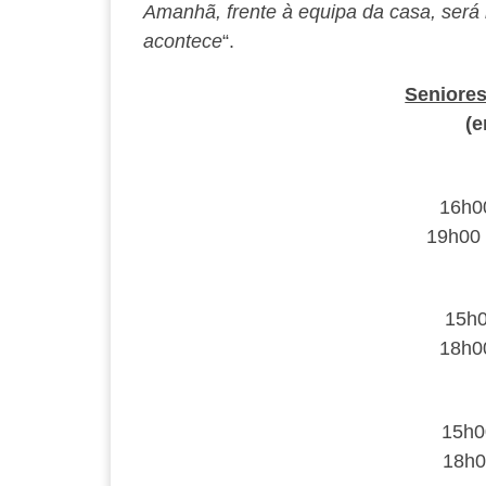
Amanhã, frente à equipa da casa, será
acontece
“.
Seniore
(e
16h00
19h00 
15h0
18h0
15h0
18h0