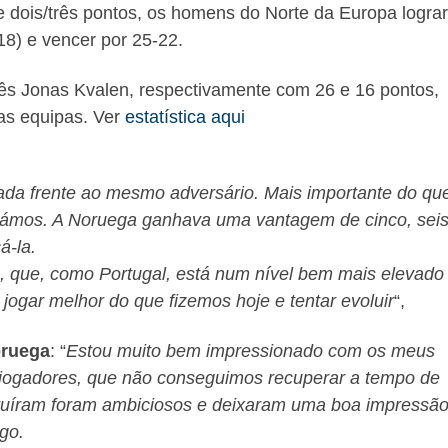
 dois/três pontos, os homens do Norte da Europa logra
-18) e vencer por 25-22.
ês Jonas Kvalen, respectivamente com 26 e 16 pontos,
as equipas. Ver
estatística aqui
da frente ao mesmo adversário. Mais importante do qu
ogámos. A Noruega ganhava uma vantagem de cinco, sei
á-la.
, que, como Portugal, está num nível bem mais elevado
jogar melhor do que fizemos hoje e tentar evoluir
“,
oruega
: “
Estou muito bem impressionado com os meus
 jogadores, que não conseguimos recuperar a tempo de
ituíram foram ambiciosos e deixaram uma boa impressã
go.