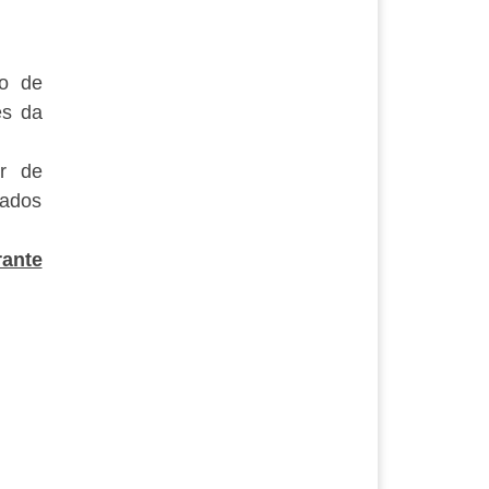
o de
es da
er de
dados
rante