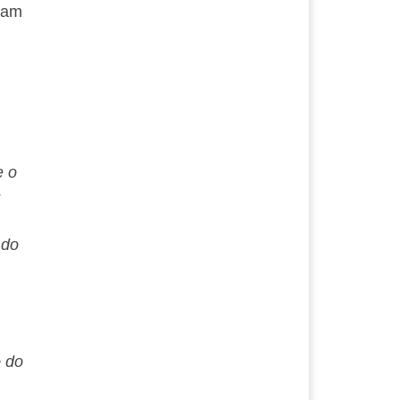
ram
e o
s
 do
o do