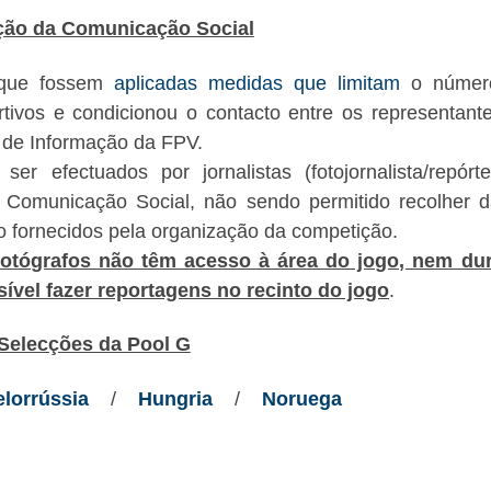
ção da Comunicação Social
 que fossem
aplicadas medidas que limitam
o númer
ivos e condicionou o contacto entre os representant
 de Informação da FPV.
r efectuados por jornalistas (fotojornalista/repórt
Comunicação Social, não sendo permitido recolher 
o fornecidos pela organização da competição.
 fotógrafos não têm acesso à área do jogo, nem du
ível fazer reportagens no recinto do jogo
.
Selecções da Pool G
elorrússia
/
Hungria
/
Noruega