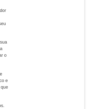
ador
seu
 sua
 a
ar o
re
co e
 que
os.