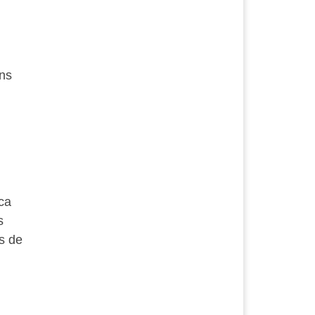
ns
ca
s
s de