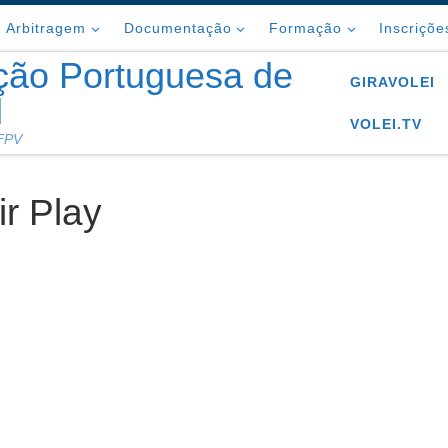
Arbitragem
Documentação
Formação
Inscriçõe
ção Portuguesa de
GIRAVOLEI
l
VOLEI.TV
 FPV
ir Play