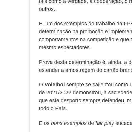
tais como a verdade, a cooperação, o res
outros.
E, um dos exemplos do trabalho da FPV
determinação na promoção e implement
comportamentos na competição e que te
mesmo espectadores.
Prova desta determinação é, ainda, a 
estender a amostragem do cartão bran
O
Voleibol
sempre se salientou como u
de 2021/2022 demonstrou, à saciedade, e
que este desporto sempre defendeu, mu
todo o País.
E os
bons exemplos
de
fair play
sucede