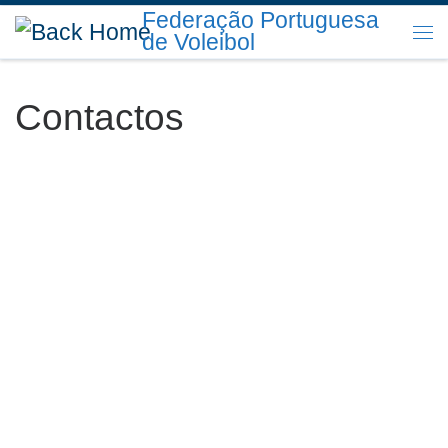
Federação Portuguesa
Skip to content
de Voleibol
Me
Contactos