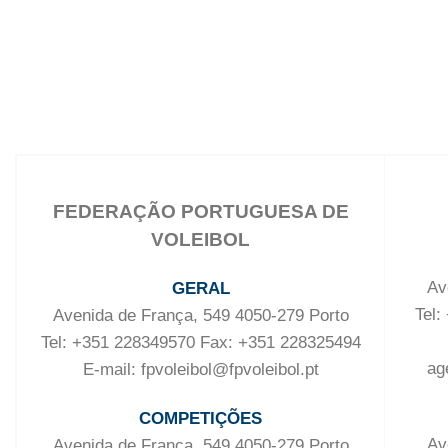
FEDERAÇÃO PORTUGUESA DE
VOLEIBOL
Av
GERAL
Tel:
Avenida de França, 549 4050-279 Porto
Tel: +351 228349570 Fax: +351 228325494
ag
E-mail: fpvoleibol@fpvoleibol.pt
COMPETIÇÕES
Av
Avenida de França, 549 4050-279 Porto