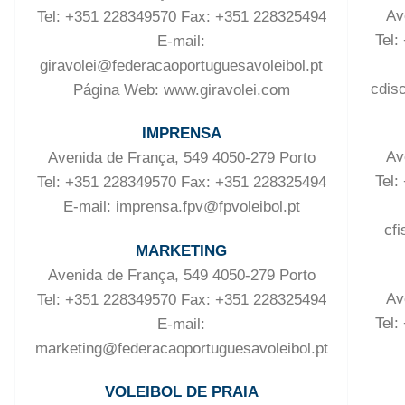
Av
Tel: +351 228349570 Fax: +351 228325494
Tel:
E-mail:
giravolei@federacaoportuguesavoleibol.pt
cdis
Página Web: www.giravolei.com
IMPRENSA
Av
Avenida de França, 549 4050-279 Porto
Tel:
Tel: +351 228349570 Fax: +351 228325494
E-mail: imprensa.fpv@fpvoleibol.pt
cf
MARKETING
Avenida de França, 549 4050-279 Porto
Av
Tel: +351 228349570 Fax: +351 228325494
Tel:
E-mail:
marketing@federacaoportuguesavoleibol.pt
VOLEIBOL DE PRAIA