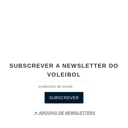
e
s
e
y
e
b
A
n
Li
o
p
g
n
o
p
er
k
k
SUBSCREVER A NEWSLETTER DO
VOLEIBOL
▼ ARQUIVO DE NEWSLETTERS