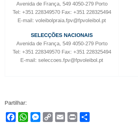
Avenida de França, 549 4050-279 Porto
Tel: +351 228349570 Fax: +351 228325494
E-mail: voleibolpraia.fpv@fpvoleibol.pt
SELECÇÕES NACIONAIS
Avenida de França, 549 4050-279 Porto
Tel: +351 228349570 Fax: +351 228325494
E-mail: seleccoes.fpv@fpvoleibol.pt
Partilhar:
F
W
M
C
E
Pr
S
a
h
e
o
m
in
h
c
at
ss
p
ail
t
ar