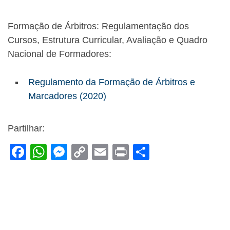
Formação de Árbitros: Regulamentação dos
Cursos, Estrutura Curricular, Avaliação e Quadro
Nacional de Formadores:
Regulamento da Formação de Árbitros e
Marcadores (2020)
Partilhar:
F
W
M
C
E
Pr
S
a
h
e
o
m
in
h
c
at
ss
p
ail
t
ar
e
s
e
y
e
b
A
n
Li