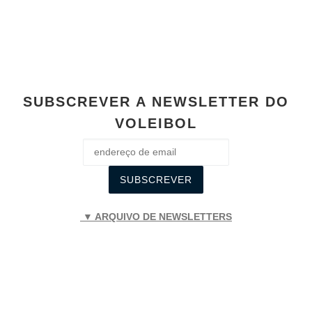
o
p
g
n
o
p
er
k
k
SUBSCREVER A NEWSLETTER DO
VOLEIBOL
▼ ARQUIVO DE NEWSLETTERS