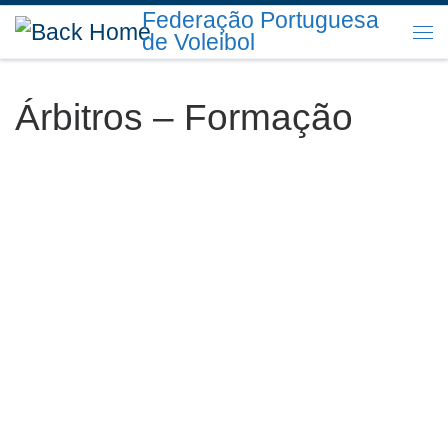
Federação Portuguesa
Skip to content
de Voleibol
Me
Árbitros – Formação