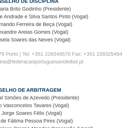
SELHO DE DISCIPLINA
ria Brito Godinho (Presidente)
e Andrade e Silva Santos Pinto (Vogal)
rnando Ferreira de Beça (Vogal)
exandre Areias Gomes (Vogal)
sela Soares das Neves (Vogal)
79 Porto | Tel: +351 228349570 Fax: +351 228325494
plina@federacaoportuguesavoleibol.pt
SELHO DE ARBITRAGEM
al Simões de Azevedo (Presidente)
o Vasconcelos Tavares (Vogal)
 Jorge Soares Félix (Vogal)
 de Fátima Pessoa Pires (Vogal)