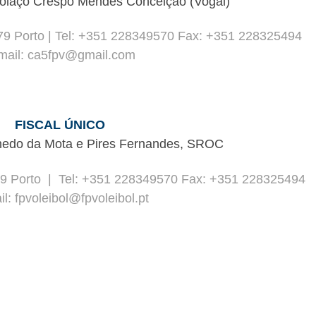
Colaço Crespo Mendes Conceição (Vogal)
79 Porto | Tel: +351 228349570 Fax: +351 228325494
mail: ca5fpv@gmail.com
FISCAL ÚNICO
nedo da Mota e Pires Fernandes, SROC
79 Porto | Tel: +351 228349570 Fax: +351 228325494
l: fpvoleibol@fpvoleibol.pt