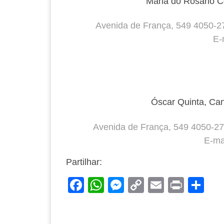
Maria do Rosário 
Avenida de França, 549 4050-2
E-
Óscar Quinta, Ca
Avenida de França, 549 4050-2
E-mai
Partilhar:
F
W
M
C
E
Pr
S
a
h
e
o
m
in
h
c
at
ss
p
ail
t
ar