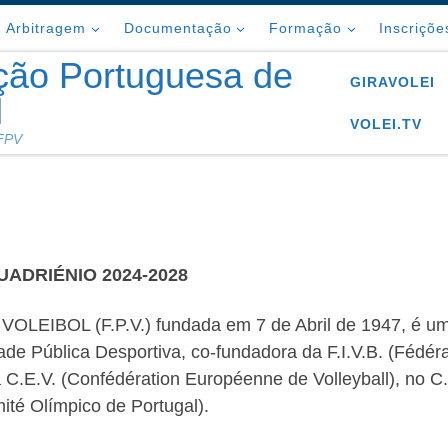
Arbitragem
Documentação
Formação
Inscriçõe
ção Portuguesa de
GIRAVOLEI
l
VOLEI.TV
 FPV
UADRIÉNIO 2024-2028
IBOL (F.P.V.) fundada em 7 de Abril de 1947, é u
idade Pública Desportiva, co-fundadora da F.I.V.B. (Fédér
 na C.E.V. (Confédération Européenne de Volleyball), no C
ité Olímpico de Portugal).