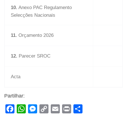
10.
Anexo PAC Regulamento
Selecções Nacionais
11.
Orçamento 2026
12.
Parecer SROC
Acta
Partilhar:
F
W
M
C
E
Pr
S
a
h
e
o
m
in
h
c
at
ss
p
ail
t
ar