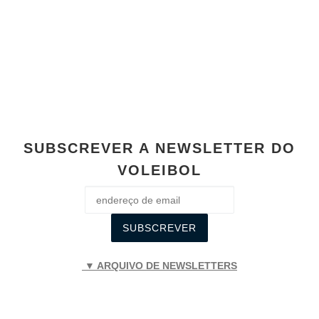
e
s
e
y
e
b
A
n
Li
o
p
g
n
o
p
er
k
k
SUBSCREVER A NEWSLETTER DO
VOLEIBOL
▼ ARQUIVO DE NEWSLETTERS