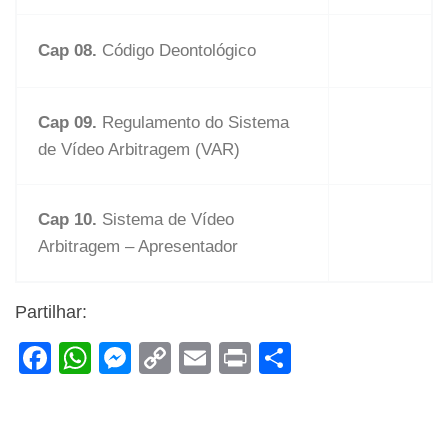
Cap 08.
Código Deontológico
Cap 09.
Regulamento do Sistema
de Vídeo Arbitragem (VAR)
Cap 10.
Sistema de Vídeo
Arbitragem – Apresentador
Partilhar:
F
W
M
C
E
Pr
S
a
h
e
o
m
in
h
c
at
ss
p
ail
t
ar