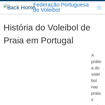
Federação Portuguesa
Skip to content
de Voleibol
Me
História do Voleibol de
Praia em Portugal
A
prátic
a do
volei
bol
nas
praia
s