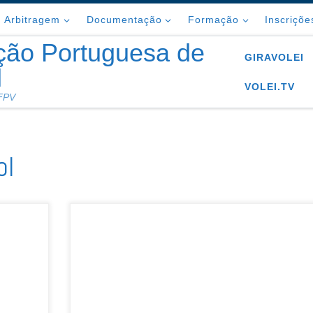
Arbitragem
Documentação
Formação
Inscriçõe
ção Portuguesa de
GIRAVOLEI
l
VOLEI.TV
 FPV
ol
iana
arta e
Os Campeonatos Nacionais de Gira-Praia 2020, na
a
categorias de Sub-14, Sub-16 e Sub-18 masculinos
em
femininos, realizam-se de 18 a 23 de Agosto no
la que
Centro de Alto Rendimento de Voleibol de Praia da
Federação Portuguesa de Voleibol (FPV), em