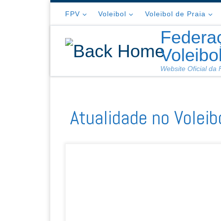
Skip to content
FPV
Voleibol
Voleibol de Praia
Federa
Voleibo
Website Oficial da
Atualidade no Voleib
As duplas Sebastião Leão/Marcus Borlini e Jul
Antunes/Raquel Lacerda venceram, hoje, a qu
penúltima etapa do Campeonato Lidl, disputad
na Caixa de Areia do Esmoriz Ginásio Clube, 
Esmoriz. Frente a Ivo Casas/Tiago Violas, dup
repetiu o segundo lugar alcançado em