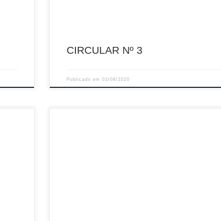
CIRCULAR Nº 3
Publicado em
03/08/2020
Sumário: Seguro Desportivo -Época 2020/2021
PDF
Descarregar PDF