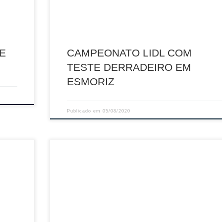
Cortegaça, nos dias […]
E
CAMPEONATO LIDL COM
TESTE DERRADEIRO EM
ESMORIZ
Publicado em
05/08/2020
Sumário: Regulamento de Segurança e de Utilizaç
dos Espaços de Acesso Público Descarregar PDF