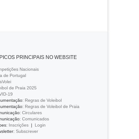
PICOS PRINCIPAIS NO WEBSITE
petições Nacionais
a de Portugal
aVolei
eibol de Praia 2025
VID-19
umentação:
Regras de Voleibol
umentação:
Regras de Voleibol de Praia
unicação:
Circulares
unicação:
Comunicados
bes:
Inscrições
|
Login
sletter:
Subscrever