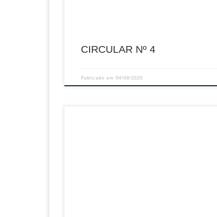
CIRCULAR Nº 4
Publicado em
04/08/2020
Sumário: Gestor de Segurança Descarregar 