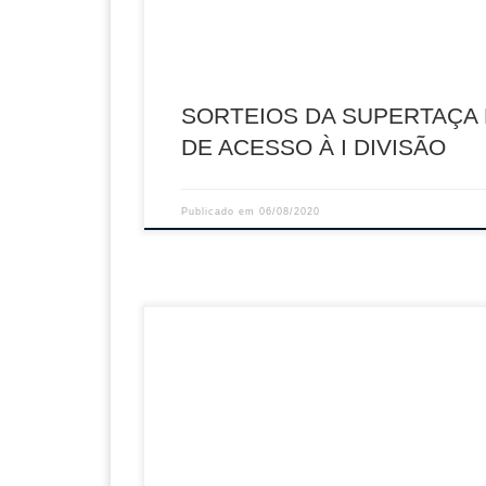
13 […]
SORTEIOS DA SUPERTAÇA 
DE ACESSO À I DIVISÃO
Publicado em
06/08/2020
Sumário: Covid19 – Retoma Competitiva das
Modalidades de Pavilhão Descarregar PDF