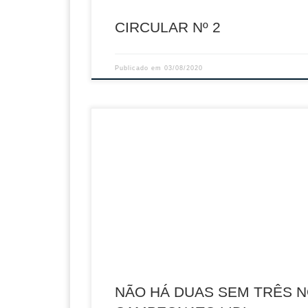
CIRCULAR Nº 2
Publicado em
03/08/2020
Diz a sabedoria popular que “não há duas sem 
as duplas Juliana Antunes/Tânia Oliveira e Seb
Leão/Marcus Borlini deram ainda mais força a
expressão idiomática ao conquistarem a sua te
vitória consecutiva em outras tantas etapas
do Campeonato Lidl. A terceira de cinco etapa
Campeonato Nacional de Voleibol de Praia ter
[…]
NÃO HÁ DUAS SEM TRÊS 