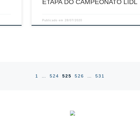
ETAPA DO CAMPEONATO LIDL
Publicado em
28/07/2020
1
…
524
525
526
…
531