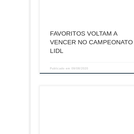
Oeiras, Sebastião e Marcus somaram (2-0: 22
21-18) a sua quarta vitória consecutiva no
Campeonato Lidl, […]
FAVORITOS VOLTAM A
VENCER NO CAMPEONATO
LIDL
Publicado em
09/08/2020
Os jogos da Supertaça de femininos, a disputa
Nave Costa Pereira, no Centro de Desportos e
Congressos de Matosinhos, colocam frente a f
AVC Famalicão x Porto Vólei (20h00, dia 11 de
Setembro) Clube Kairós x AVC Famalicão (18h
12 de Setembro) Porto Vólei x Clube Kairós(15