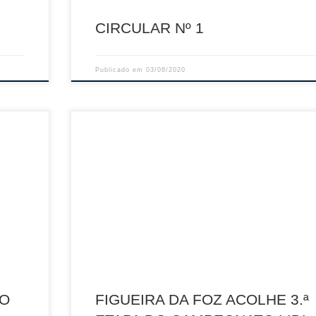
CIRCULAR Nº 1
Publicado em
03/08/2020
três” e
astião
A 3.ª etapa do Campeonato Lidl realiza-se de 31 de
 essa
Julho a 2 de Agosto na Praia de Buarcos, na Figuei
rceira
da Foz. Organizado pela Federação Portuguesa de
Voleibol (FPV) com a colaboração da empresa Lidl
s do
Portugal, o Campeonato Nacional de Voleibol de Pr
minou
de 2020 tem nesta etapa figueirense um grande […
NO
FIGUEIRA DA FOZ ACOLHE 3.ª