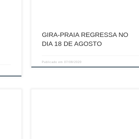
-20 e
Cortegaça, Ovar. “Este ano, e devido à pandemia, 
Campeonato Nacional de […]
GIRA-PRAIA REGRESSA NO
DIA 18 DE AGOSTO
Publicado em
07/08/2020
r na
A 4.ª e penúltima etapa do Campeonato Lidl disputa
se em Esmoriz, mais precisamente na Caixa de Are
rente:
do Esmoriz Ginásio Clube, nos dias 7 a 9 de Agosto
constituirá para as duplas o derradeiro teste antes 
00, dia
grande Final da competição, a realizar no Centro d
h00, dia
Alto Rendimento de Voleibol de Praia da FPV, em