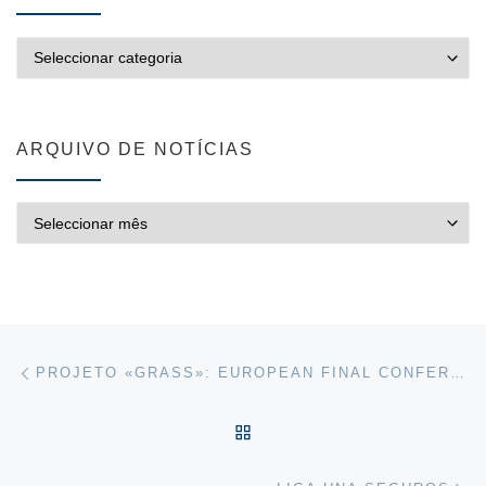
CATEGORIAS
ARQUIVO DE NOTÍCIAS
ARQUIVO DE NOTÍCIAS
Post navigation
Previous post
PROJETO «GRASS»: EUROPEAN FINAL CONFERENCE
VOLTAR À LISTA DE ART
Ne