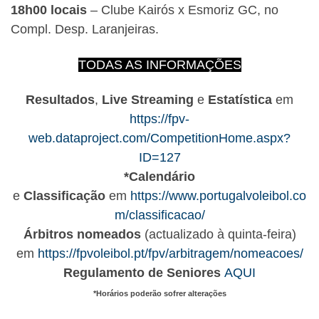
18h00 locais
– Clube Kairós x Esmoriz GC, no
Compl. Desp. Laranjeiras.
TODAS AS INFORMAÇÕES
Resultados
,
Live Streaming
e
Estatística
em
https://fpv-
web.dataproject.com/CompetitionHome.aspx?
ID=127
*Calendário
e
Classificação
em
https://www.portugalvoleibol.co
m/classificacao/
Árbitros nomeados
(actualizado à quinta-feira)
em
https://fpvoleibol.pt/fpv/arbitragem/nomeacoes/
Regulamento de Seniores
AQUI
*Horários poderão sofrer alterações