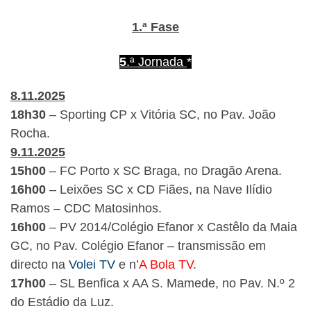
1.ª Fase
5
.ª Jornada
*
8.11.2025
18h30
– Sporting CP x Vitória SC, no Pav. João
Rocha.
9.11.2025
15h00
– FC Porto x SC Braga, no Dragão Arena.
16h00
– Leixões SC x CD Fiães, na Nave Ilídio
Ramos – CDC Matosinhos.
16h00
– PV 2014/Colégio Efanor x Castêlo da Maia
GC, no Pav. Colégio Efanor – transmissão em
directo na
Volei TV
e n’
A Bola TV
.
17h00
– SL Benfica x AA S. Mamede, no Pav. N.º 2
do Estádio da Luz.