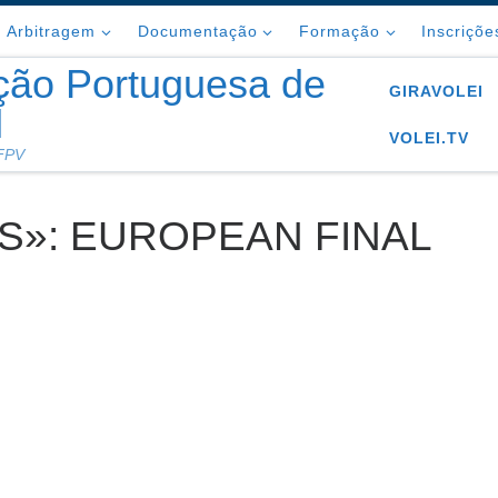
Arbitragem
Documentação
Formação
Inscriçõe
ção Portuguesa de
GIRAVOLEI
l
VOLEI.TV
 FPV
S»: EUROPEAN FINAL