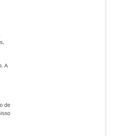
a
s,
. A
o de
misso