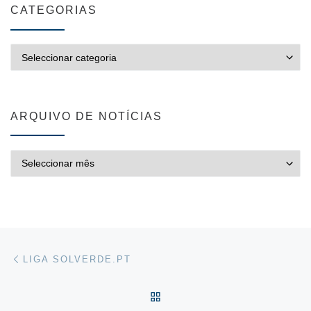
CATEGORIAS
CATEGORIAS
ARQUIVO DE NOTÍCIAS
ARQUIVO DE NOTÍCIAS
Post navigation
Previous post
LIGA SOLVERDE.PT
VOLTAR À LISTA DE ART