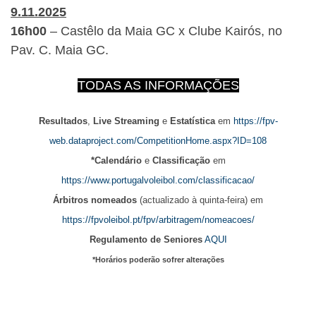
9.11.2025
16h00
– Castêlo da Maia GC x Clube Kairós, no
Pav. C. Maia GC.
TODAS AS INFORMAÇÕES
Resultados
,
Live Streaming
e
Estatística
em
https://fpv-
web.dataproject.com/CompetitionHome.aspx?ID=108
*Calendário
e
Classificação
em
https://www.portugalvoleibol.com/classificacao/
Árbitros nomeados
(actualizado à quinta-feira) em
https://fpvoleibol.pt/fpv/arbitragem/nomeacoes/
Regulamento de Seniores
AQUI
*Horários poderão sofrer alterações