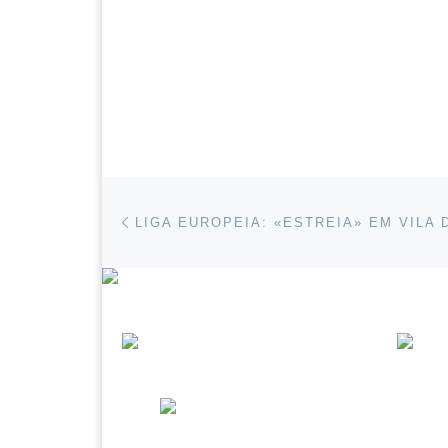
Post navigation
Previous post
LIGA EUROPEIA: «ESTREIA» EM VILA