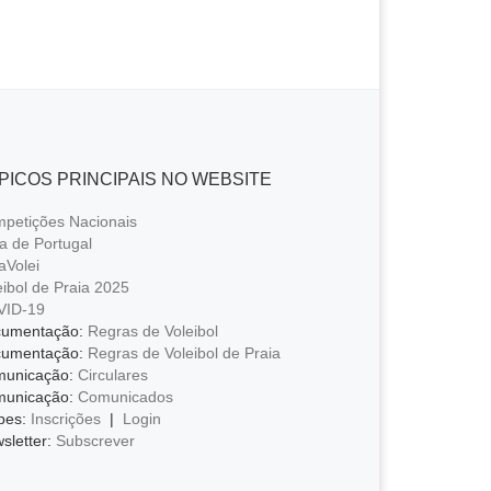
PICOS PRINCIPAIS NO WEBSITE
petições Nacionais
a de Portugal
aVolei
eibol de Praia 2025
VID-19
umentação:
Regras de Voleibol
umentação:
Regras de Voleibol de Praia
unicação:
Circulares
unicação:
Comunicados
bes:
Inscrições
|
Login
sletter:
Subscrever