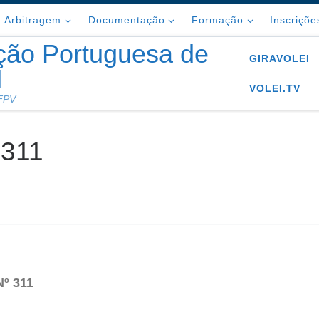
Arbitragem
Documentação
Formação
Inscriçõe
ção Portuguesa de
GIRAVOLEI
l
VOLEI.TV
 FPV
311
º 311