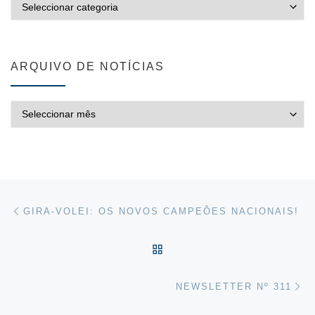
ARQUIVO DE NOTÍCIAS
ARQUIVO DE NOTÍCIAS
Post navigation
Previous post
GIRA-VOLEI: OS NOVOS CAMPEÕES NACIONAIS!
VOLTAR À LISTA DE ART
Ne
NEWSLETTER Nº 311