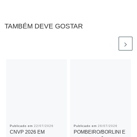
b
A
n
Li
o
p
g
n
o
p
er
k
TAMBÉM DEVE GOSTAR
k
Publicado em
22/07/2026
Publicado em
26/07/2026
CNVP 2026 EM
POMBEIRO/BORLINI E