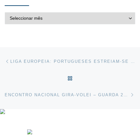
ARQUIVO DE NOTÍCIAS
Post navigation
Previous post
LIGA EUROPEIA: PORTUGUESES ESTREIAM-SE NA DINAMARCA
VOLTAR À LISTA DE ART
Ne
ENCONTRO NACIONAL GIRA-VOLEI – GUARDA 2026