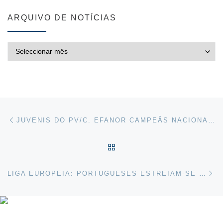
ARQUIVO DE NOTÍCIAS
ARQUIVO DE NOTÍCIAS
Post navigation
Previous post
JUVENIS DO PV/C. EFANOR CAMPEÃS NACIONAIS!
VOLTAR À LISTA DE ART
Ne
LIGA EUROPEIA: PORTUGUESES ESTREIAM-SE NA DINAMARCA