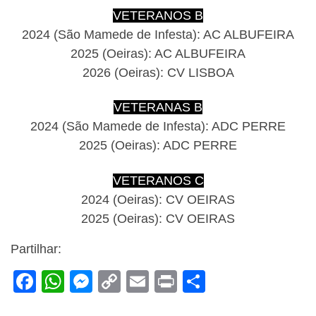
VETERANOS B
2024 (São Mamede de Infesta): AC ALBUFEIRA
2025 (Oeiras): AC ALBUFEIRA
2026 (Oeiras): CV LISBOA
VETERANAS B
2024 (São Mamede de Infesta): ADC PERRE
2025 (Oeiras): ADC PERRE
VETERANOS C
2024 (Oeiras): CV OEIRAS
2025 (Oeiras): CV OEIRAS
Partilhar:
F
W
M
C
E
Pr
S
a
h
e
o
m
in
h