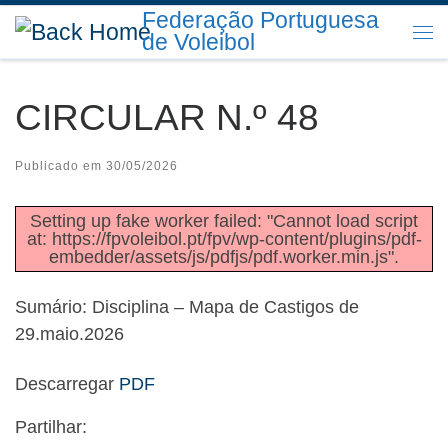
Federação Portuguesa
Skip to content
de Voleibol
Me
CIRCULAR N.º 48
Publicado em
30/05/2026
Setting up fake worker failed: "Cannot load script
at: https://fpvoleibol.pt/fpv/wp-content/plugins/pdf-
embedder/assets/js/pdfjs/pdf.worker.min.js".
Sumário: Disciplina – Mapa de Castigos de
29.maio.2026
Descarregar
PDF
Partilhar: