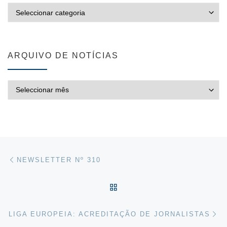
CATEGORIAS
ARQUIVO DE NOTÍCIAS
ARQUIVO DE NOTÍCIAS
Post navigation
Previous post
NEWSLETTER Nº 310
VOLTAR À LISTA DE ART
Ne
LIGA EUROPEIA: ACREDITAÇÃO DE JORNALISTAS