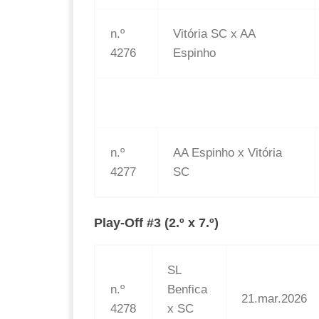
n.º
Vitória SC x AA
4276
Espinho
n.º
AA Espinho x Vitória
4277
SC
Play-Off #3 (2.º x 7.º)
SL
n.º
Benfica
21.mar.2026
4278
x SC