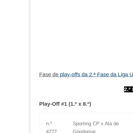
Fase de
play-offs da 2.ª Fase da Liga
2.ª
Play-Off #1 (1.º x 8.º)
n.º
Sporting CP x Ala de
4272
Gondomar