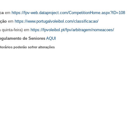
ca
em
https://fpv-web.dataproject.com/CompetitionHome.aspx?ID=108
ação
em
https://www.portugalvoleibol.com/classificacao/
 quinta-feira) em
https://fpvoleibol.pt/fpv/arbitragem/nomeacoes/
egulamento de Seniores
AQUI
Horários poderão sofrer alterações