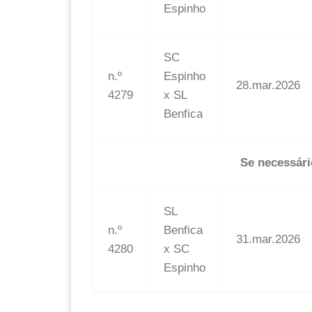
Espinho
SC
n.º
Espinho
28.mar.2026
4279
x SL
Benfica
Se necessári
SL
n.º
Benfica
31.mar.2026
4280
x SC
Espinho