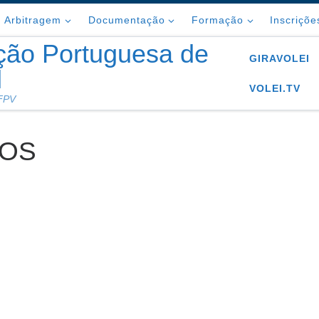
Arbitragem
Documentação
Formação
Inscriçõe
ção Portuguesa de
GIRAVOLEI
l
VOLEI.TV
 FPV
ROS