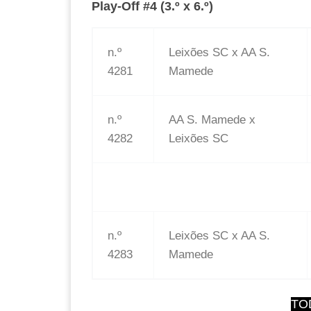
Play-Off #4 (3.º x 6.º)
n.º
Leixões SC x AA S.
4281
Mamede
n.º
AA S. Mamede x
4282
Leixões SC
n.º
Leixões SC x AA S.
4283
Mamede
TO