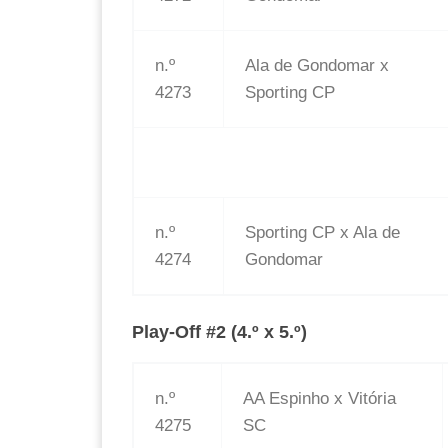
n.º
Ala de Gondomar x
4273
Sporting CP
n.º
Sporting CP x Ala de
4274
Gondomar
Play-Off #2 (4.º x 5.º)
n.º
AA Espinho x Vitória
4275
SC