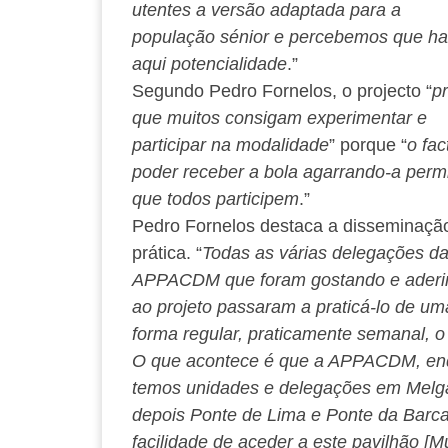
utentes a versão
adaptada para a
população sénior e percebemos que ha
aqui potencialidade
.”
Segundo Pedro Fornelos, o projecto “
p
que muitos consigam experimentar e
participar na modalidade
” porque “
o fac
poder receber a bola agarrando-a perm
que todos participem
.”
Pedro Fornelos destaca a disseminaçã
prática. “
Todas as várias delegações d
APPACDM que foram gostando e aderi
ao projeto passaram a praticá-lo de um
forma regular, praticamente semanal, o
O que acontece é que a APPACDM, enquan
temos unidades e delegações em Melga
depois Ponte de Lima e Ponte da Barca
facilidade de aceder a este pavilhão [M