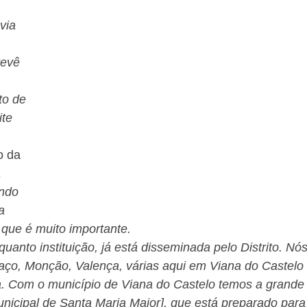
via
revê
to de
ite
o da
a
ndo
a
 que é muito importante.
to instituição, já está disseminada pelo Distrito. Nó
ço, Monção, Valença, várias aqui em Viana do Castelo
. Com o município de Viana do Castelo temos a grande
unicipal de Santa Maria Maior], que está preparado para