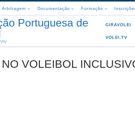
Arbitragem
Documentação
Formação
Inscriçõe
ção Portuguesa de
GIRAVOLEI
l
VOLEI.TV
 FPV
A NO VOLEIBOL INCLUSIV