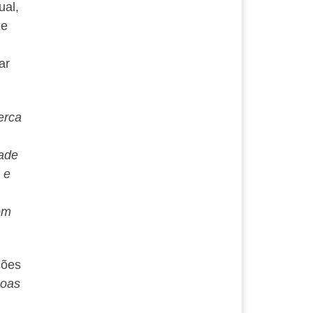
ual,
de
ar
erca
dade
 e
om
ções
soas