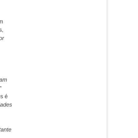
um
s,
or
sam
”
s é
dades
tante