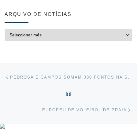
ARQUIVO DE NOTÍCIAS
ARQUIVO DE NOTÍCIAS
Post navigation
Previous post
PEDROSA E CAMPOS SOMAM 380 PONTOS NA SUÍÇA
VOLTAR À LISTA DE ART
Ne
EUROPEU DE VOLEIBOL DE PRAIA