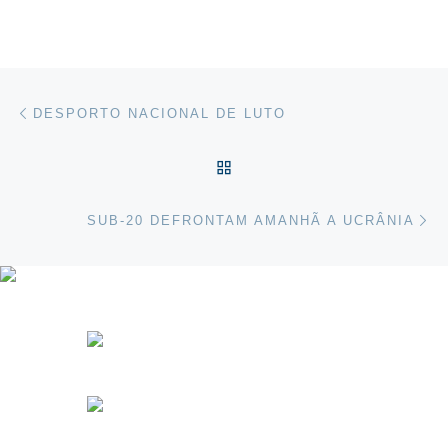
Post navigation
Previous post
DESPORTO NACIONAL DE LUTO
VOLTAR À LISTA DE ART
Ne
SUB-20 DEFRONTAM AMANHÃ A UCRÂNIA