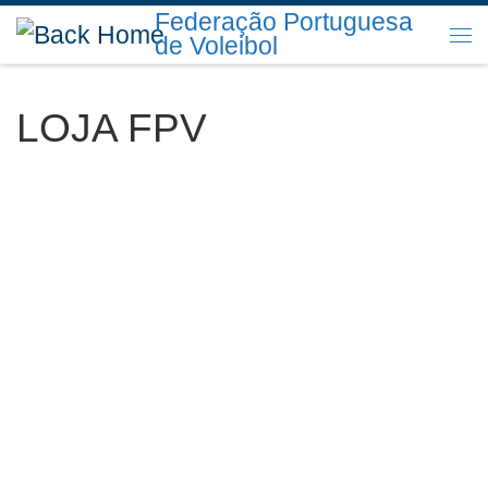
Federação Portuguesa
Skip to content
de Voleibol
Me
LOJA FPV