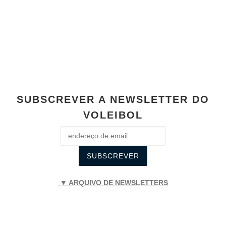
b
A
n
Li
o
p
g
n
o
p
er
k
k
SUBSCREVER A NEWSLETTER DO
VOLEIBOL
▼ ARQUIVO DE NEWSLETTERS