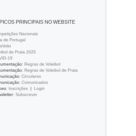
PICOS PRINCIPAIS NO WEBSITE
petições Nacionais
a de Portugal
aVolei
eibol de Praia 2025
VID-19
umentação:
Regras de Voleibol
umentação:
Regras de Voleibol de Praia
unicação:
Circulares
unicação:
Comunicados
bes:
Inscrições
|
Login
sletter:
Subscrever