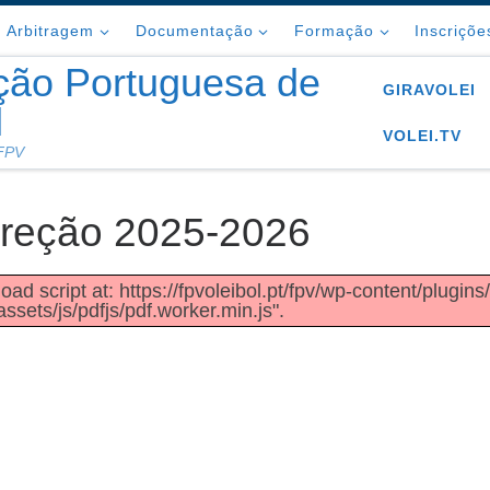
Arbitragem
Documentação
Formação
Inscriçõe
ção Portuguesa de
GIRAVOLEI
l
VOLEI.TV
 FPV
ireção 2025-2026
oad script at: https://fpvoleibol.pt/fpv/wp-content/plugins
sets/js/pdfjs/pdf.worker.min.js".