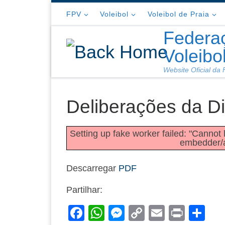
Skip to content
FPV
Voleibol
Voleibol de Praia
Federa
Voleibo
Website Oficial da
Deliberações da D
Setting up fake worker failed: "Cannot l
embedder/as
Descarregar
PDF
Partilhar:
F
W
M
C
E
Pr
S