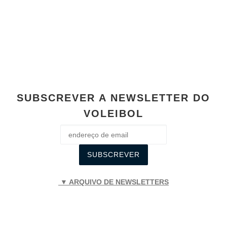
b
A
n
Li
o
p
g
n
o
p
er
k
k
SUBSCREVER A NEWSLETTER DO
VOLEIBOL
▼ ARQUIVO DE NEWSLETTERS