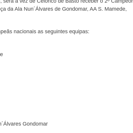
o, será a vez de Celorico de Basto receber o 2º Campeo
nça da Ala Nun´Álvares de Gondomar, AA S. Mamede,
peãs nacionais as seguintes equipas:
de
un´Álvares Gondomar