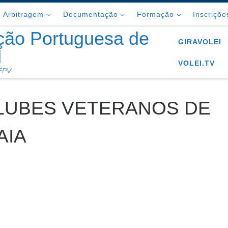
Arbitragem
Documentação
Formação
Inscriçõe
ção Portuguesa de
GIRAVOLEI
l
VOLEI.TV
 FPV
CLUBES VETERANOS DE
AIA