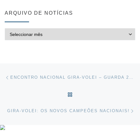
ARQUIVO DE NOTÍCIAS
ARQUIVO DE NOTÍCIAS
Post navigation
Previous post
ENCONTRO NACIONAL GIRA-VOLEI – GUARDA 2026
VOLTAR À LISTA DE ART
Ne
GIRA-VOLEI: OS NOVOS CAMPEÕES NACIONAIS!