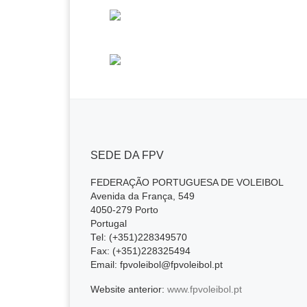
k
SEDE DA FPV
FEDERAÇÃO PORTUGUESA DE VOLEIBOL
Avenida da França, 549
4050-279 Porto
Portugal
Tel: (+351)228349570
Fax: (+351)228325494
Email: fpvoleibol@fpvoleibol.pt
Website anterior:
www.fpvoleibol.pt