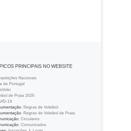
o
p
er
k
k
PICOS PRINCIPAIS NO WEBSITE
petições Nacionais
a de Portugal
aVolei
eibol de Praia 2025
VID-19
umentação:
Regras de Voleibol
umentação:
Regras de Voleibol de Praia
unicação:
Circulares
unicação:
Comunicados
bes:
Inscrições
|
Login