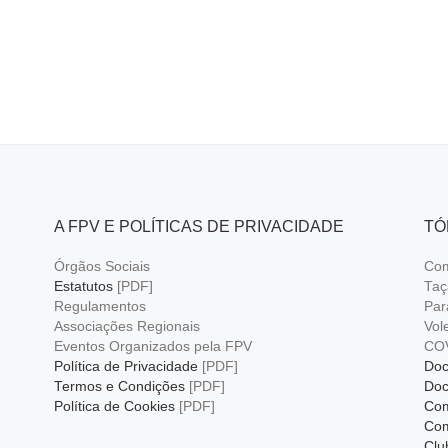
k
A FPV E POLÍTICAS DE PRIVACIDADE
TÓ
Órgãos Sociais
Com
Estatutos
[PDF]
Taç
Regulamentos
Par
Associações Regionais
Vol
Eventos Organizados pela FPV
CO
Política de Privacidade
[PDF]
Doc
Termos e Condições
[PDF]
Doc
Política de Cookies
[PDF]
Com
Com
Clu