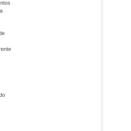
intos
 a
de
rente
 do