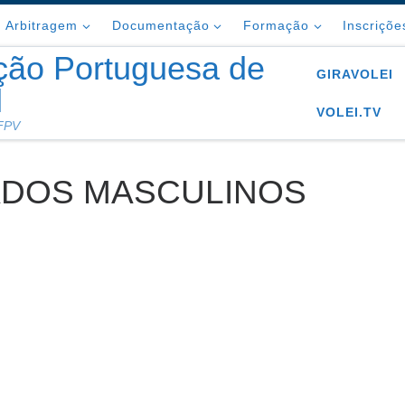
Arbitragem
Documentação
Formação
Inscriçõe
ção Portuguesa de
GIRAVOLEI
l
VOLEI.TV
 FPV
CIADOS MASCULINOS