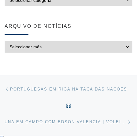
ARQUIVO DE NOTÍCIAS
ARQUIVO DE NOTÍCIAS
Post navigation
Previous post
PORTUGUESAS EM RIGA NA TAÇA DAS NAÇÕES
VOLTAR À LISTA DE ART
Ne
UNA EM CAMPO COM EDSON VALENCIA | VOLEI TV