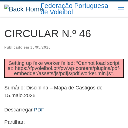
Federação Portuguesa
Skip to content
de Voleibol
Me
CIRCULAR N.º 46
Publicado em
15/05/2026
Setting up fake worker failed: "Cannot load script
at: https://fpvoleibol.pt/fpv/wp-content/plugins/pdf-
embedder/assets/js/pdfjs/pdf.worker.min.js".
Sumário: Disciplina – Mapa de Castigos de
15.maio.2026
Descarregar
PDF
Partilhar: