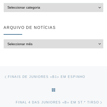
CATEGORIAS
ARQUIVO DE NOTÍCIAS
ARQUIVO DE NOTÍCIAS
Post navigation
Previous post
FINAIS DE JUNIORES «B1» EM ESPINHO
VOLTAR À LISTA DE ART
Ne
FINAL 4 DAS JUNIORES «B» EM ST.º TIRSO