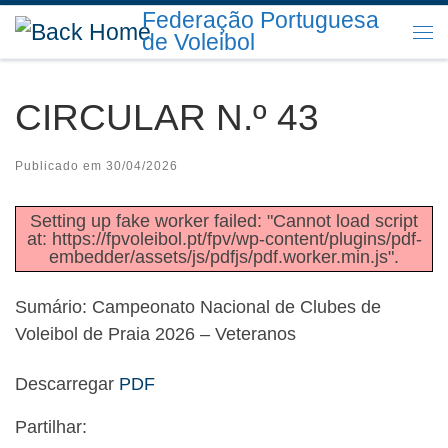
Federação Portuguesa
Skip to content
de Voleibol
Me
CIRCULAR N.º 43
Publicado em
30/04/2026
Setting up fake worker failed: "Cannot load script
at: https://fpvoleibol.pt/fpv/wp-content/plugins/pdf-
embedder/assets/js/pdfjs/pdf.worker.min.js".
Sumário: Campeonato Nacional de Clubes de
Voleibol de Praia 2026 – Veteranos
Descarregar
PDF
Partilhar: