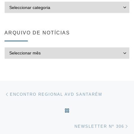
CATEGORIAS
ARQUIVO DE NOTÍCIAS
ARQUIVO DE NOTÍCIAS
Post navigation
Previous post
ENCONTRO REGIONAL AVD SANTARÉM
VOLTAR À LISTA DE ART
Ne
NEWSLETTER Nº 306