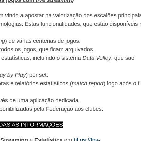
 vindo a apostar na valorização dos escalões principai
nologias. Estas funcionalidades, que estão disponíveis
ng
) de várias centenas de jogos.
 todos os jogos, que ficam arquivados.
e estatísticas, incluindo o sistema
Data Volley
, que são
ay by Play
) por set.
as e relatórios estatísticos (
match report
) logo após o f
ravés de uma aplicação dedicada.
isponibilizadas pela Federação aos clubes.
DAS AS INFORMAÇÕES
 Streaming
e
Estatística
em
https://fpv-