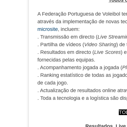
A Federação Portuguesa de Voleibol tem
através da implementação de novas tec
microsite
, incluem:
. Transmissão em directo (
Live Streami
. Partilha de vídeos (
Video Sharing
) de
. Resultados em directo (
Live Scores
) 
fornecidas pelas equipas.
. Acompanhamento jogada a jogada (
Pl
. Ranking estatístico de todas as jogador
de cada jogo.
. Actualização de resultados online at
. Toda a tecnologia e a logística são d
TO
Resultados
,
Live