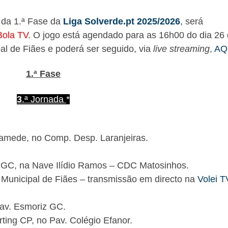
a da 1.ª Fase da
Liga Solverde.pt 2025/2026
, será
Bola TV
. O jogo está agendado para as 16h00 do dia 26
al de Fiães e poderá ser seguido, via
live streaming
,
AQ
1.ª Fase
3
.ª Jornada
*
amede, no Comp. Desp. Laranjeiras.
 GC, na Nave Ilídio Ramos – CDC Matosinhos.
Municipal de Fiães – transmissão em directo na
Volei T
Pav. Esmoriz GC.
ting CP, no Pav. Colégio Efanor.