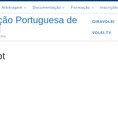
Arbitragem
Documentação
Formação
Inscriçõe
ção Portuguesa de
GIRAVOLEI
l
VOLEI.TV
 FPV
t