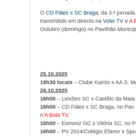
O
CD Fiães x SC Braga
, da 3.ª jornad
transmitido em directo na
Volei TV
e
A 
Outubro (domingo) no Pavilhão Municip
25.10.2025
19h30 locais
– Clube Kairós x AA S. M
26.10.2025
16h00
– Leixões SC x Castêlo da Maia
16h00
– CD Fiães x SC Braga, no Pav. 
n’
A Bola TV
.
16h00
– Esmoriz GC x Vitória SC, no 
16h00
– PV 2014/Colégio Efanor x Spor