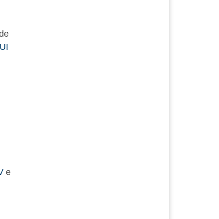
 de
UI
V
e