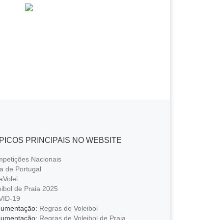
o
p
g
n
n
o
p
er
k
k
k
PICOS PRINCIPAIS NO WEBSITE
petições Nacionais
a de Portugal
aVolei
eibol de Praia 2025
VID-19
umentação:
Regras de Voleibol
umentação:
Regras de Voleibol de Praia