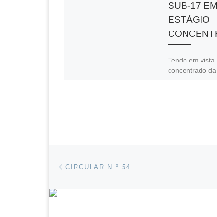
SUB-17 E
ESTÁGIO
CONCENT
Tendo em vista 
concentrado da
Nacional de Su
Masculinos que 
disputar o Torn
Internacional 
agendado para 
Partilhar:
F
Post navigation
Previous post
CIRCULAR N.º 54
a
h
E
P
c
a
m
in
e
s
ail
t