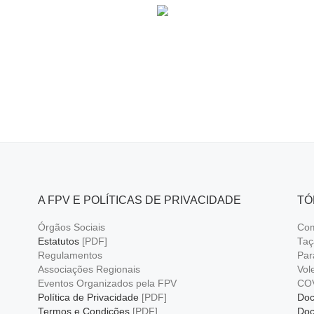
e
n
Li
e
o
p
g
g
n
o
p
er
er
k
k
A FPV E POLÍTICAS DE PRIVACIDADE
TÓ
Órgãos Sociais
Com
Estatutos
[PDF]
Taç
Regulamentos
Par
Associações Regionais
Vol
Eventos Organizados pela FPV
CO
Política de Privacidade
[PDF]
Doc
Termos e Condições
[PDF]
Doc