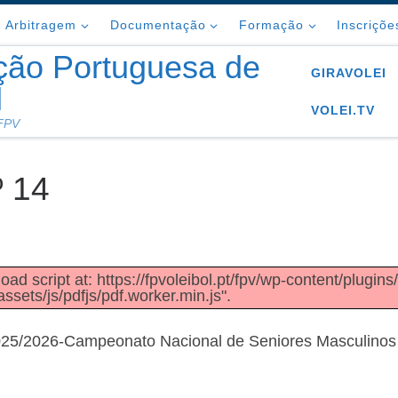
Arbitragem
Documentação
Formação
Inscriçõe
ção Portuguesa de
GIRAVOLEI
l
VOLEI.TV
 FPV
 14
oad script at: https://fpvoleibol.pt/fpv/wp-content/plugins
sets/js/pdfjs/pdf.worker.min.js".
25/2026-Campeonato Nacional de Seniores Masculinos 