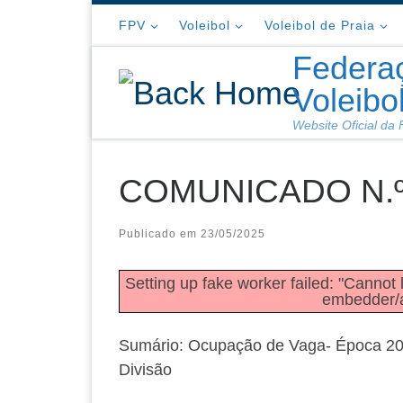
Skip to content
FPV
Voleibol
Voleibol de Praia
Federa
Voleibo
Website Oficial da
COMUNICADO N.º
Publicado em
23/05/2025
Setting up fake worker failed: "Cannot l
embedder/as
Sumário: Ocupação de Vaga- Época 20
Divisão