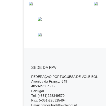
b
A
o
p
o
p
k
SEDE DA FPV
FEDERAÇÃO PORTUGUESA DE VOLEIBOL
Avenida da França, 549
4050-279 Porto
Portugal
Tel: (+351)228349570
Fax: (+351)228325494
Email: fpvoleibol@fpvoleibol.pt