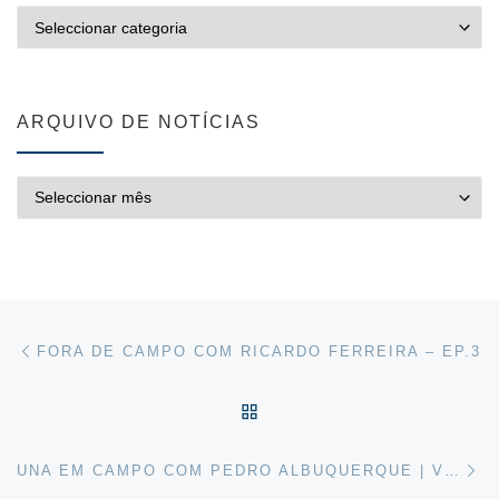
CATEGORIAS
ARQUIVO DE NOTÍCIAS
ARQUIVO DE NOTÍCIAS
Post navigation
Previous post
FORA DE CAMPO COM RICARDO FERREIRA – EP.3
VOLTAR À LISTA DE ART
Ne
UNA EM CAMPO COM PEDRO ALBUQUERQUE | VOLEI TV