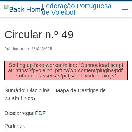
Federação Portuguesa
Skip to content
de Voleibol
Me
Circular n.º 49
Publicado em
25/04/2025
Setting up fake worker failed: "Cannot load script
at: https://fpvoleibol.pt/fpv/wp-content/plugins/pdf-
embedder/assets/js/pdfjs/pdf.worker.min.js".
Sumário: Disciplina – Mapa de Castigos de
24.abril.2025
Descarregar
PDF
Partilhar: