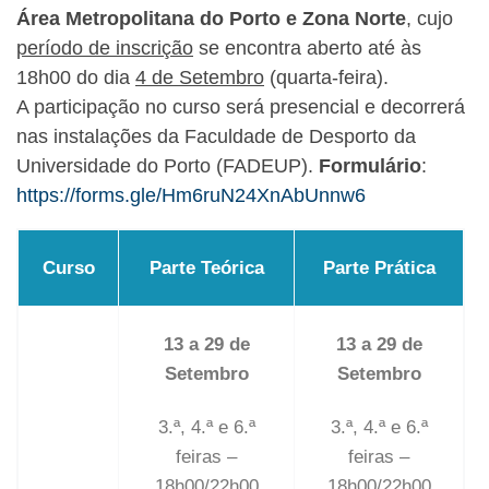
Área Metropolitana do Porto e Zona Norte
, cujo
período de inscrição
se encontra aberto até às
18h00 do dia
4 de Setembro
(quarta-feira).
A participação no curso será presencial e decorrerá
nas instalações da Faculdade de Desporto da
Universidade do Porto (FADEUP).
Formulário
:
https://forms.gle/Hm6ruN24XnAbUnnw6
Curso
Parte Teórica
Parte Prática
13 a 29 de
13 a 29 de
Setembro
Setembro
3.ª, 4.ª e 6.ª
3.ª, 4.ª e 6.ª
feiras –
feiras –
18h00/22h00
18h00/22h00