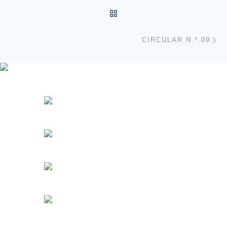
VOLTAR À LISTA DE ART
Ne
CIRCULAR N.º 09