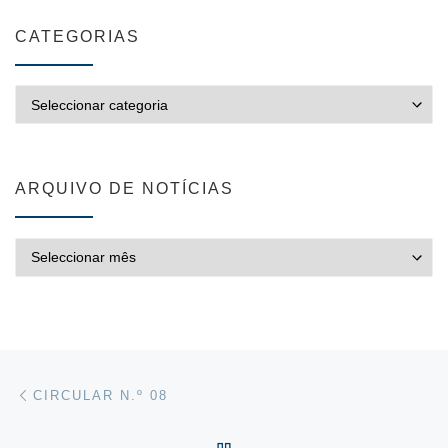
CATEGORIAS
CATEGORIAS
ARQUIVO DE NOTÍCIAS
ARQUIVO DE NOTÍCIAS
Post navigation
Previous post
CIRCULAR N.º 08
VOLTAR À LISTA DE ART