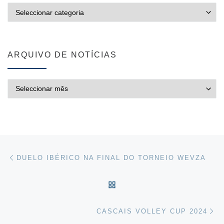
CATEGORIAS
ARQUIVO DE NOTÍCIAS
ARQUIVO DE NOTÍCIAS
Post navigation
Previous post
DUELO IBÉRICO NA FINAL DO TORNEIO WEVZA
VOLTAR À LISTA DE ART
Ne
CASCAIS VOLLEY CUP 2024