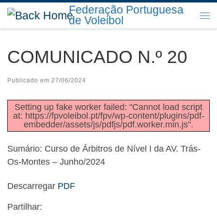
Federação Portuguesa
Skip to content
de Voleibol
Me
COMUNICADO N.º 20
Publicado em
27/06/2024
Setting up fake worker failed: "Cannot load script
at: https://fpvoleibol.pt/fpv/wp-content/plugins/pdf-
embedder/assets/js/pdfjs/pdf.worker.min.js".
Sumário: Curso de Árbitros de Nível I da AV. Trás-
Os-Montes – Junho/2024
Descarregar
PDF
Partilhar: