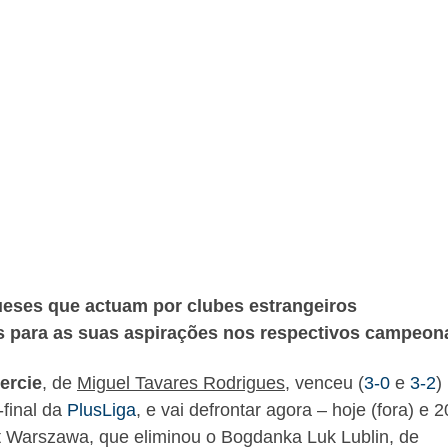
ueses que actuam por clubes estrangeiros
s para as suas aspirações nos respectivos campeon
ercie
, de
Miguel Tavares Rodrigues
, venceu (
3-0
e
3-2
)
-final da
PlusLiga
, e vai defrontar agora – hoje (fora) e 
ekt Warszawa, que eliminou o Bogdanka Luk Lublin, de