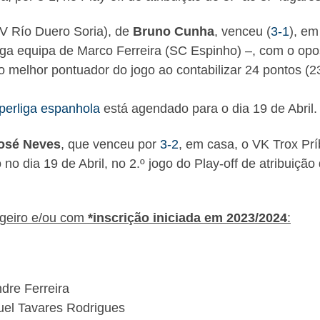
V Río Duero Soria), de
Bruno Cunha
, venceu (
3-1
), em
iga equipa de Marco Ferreira (SC Espinho) –, com o opo
 melhor pontuador do jogo ao contabilizar 24 pontos (2
perliga espanhola
está agendado para o dia 19 de Abril.
osé Neves
, que venceu por
3-2
, em casa, o VK Trox Pr
 no dia 19 de Abril, no 2.º jogo do Play-off de atribuição
ngeiro e/ou com
*inscrição iniciada em 2023/2024
:
dre Ferreira
el Tavares Rodrigues