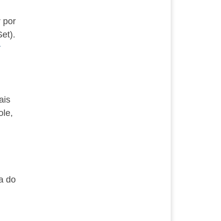
 por
et).
r
ais
ole,
a do