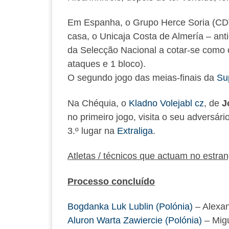
Em Espanha, o Grupo Herce Soria (CD
casa, o Unicaja Costa de Almería – ant
da Selecção Nacional a cotar-se como o
ataques e 1 bloco).
O segundo jogo das meias-finais da
Su
Na Chéquia, o
Kladno Volejabl cz
, de
J
no primeiro jogo, visita o seu adversário
3.º lugar na
Extraliga
.
Atletas / técnicos que actuam no estra
Processo concluído
Bogdanka Luk Lublin (Polónia)
– Alexan
Aluron Warta Zawiercie (Polónia)
– Migu