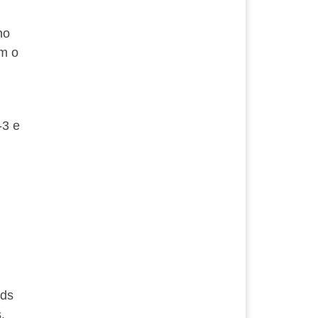
no
m o
-3 e
lds
.