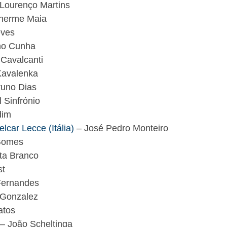
Lourenço Martins
lherme Maia
eves
no Cunha
Cavalcanti
Kavalenka
uno Dias
 Sinfrónio
dim
lcar Lecce (Itália)
– José Pedro Monteiro
Gomes
ta Branco
st
Fernandes
Gonzalez
atos
– João Scheltinga