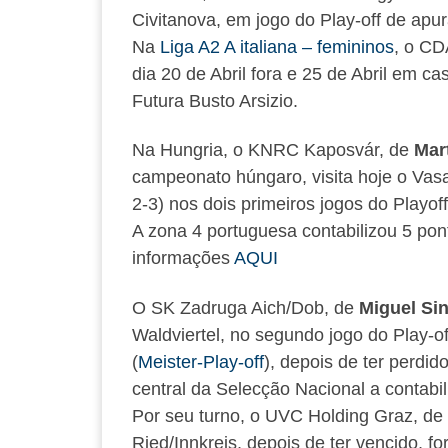
Civitanova, em jogo do Play-off de apur
Na
Liga A2 A italiana – femininos
, o CD
dia 20 de Abril fora e 25 de Abril em ca
Futura Busto Arsizio.
Na Hungria, o KNRC Kaposvár, de
Mar
campeonato húngaro, visita hoje o Vasa
2-3) nos dois primeiros jogos do Playof
A zona 4 portuguesa contabilizou 5 pon
informações
AQUI
O SK Zadruga Aich/Dob, de
Miguel Sin
Waldviertel, no segundo jogo do Play-off
(
Meister-Play-off
), depois de ter perdid
central da Selecção Nacional a contabil
Por seu turno, o UVC Holding Graz, de
Ried/Innkreis, depois de ter vencido, for