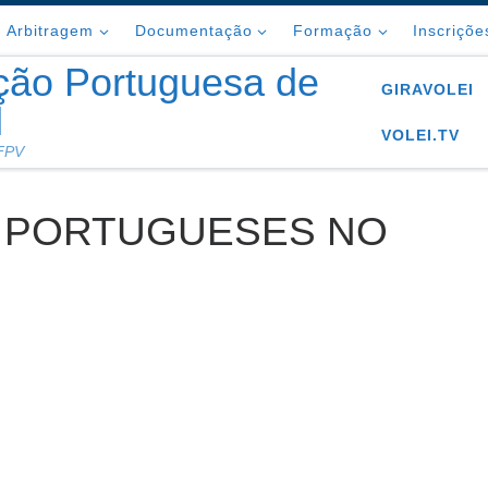
Arbitragem
Documentação
Formação
Inscriçõe
ção Portuguesa de
GIRAVOLEI
l
VOLEI.TV
 FPV
S PORTUGUESES NO