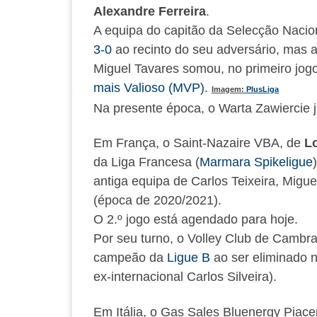
Alexandre Ferreira
.
A equipa do capitão da Selecção Nacion
3-0
ao recinto do seu adversário, mas 
Miguel Tavares somou, no primeiro jo
mais Valioso (MVP)
.
Imagem:
PlusLiga
Na presente época, o Warta Zawiercie
Em França, o Saint-Nazaire VBA, de
L
da Liga Francesa (
Marmara Spikeligue
antiga equipa de Carlos Teixeira, Mig
(época de 2020/2021).
O 2.º jogo está agendado para hoje.
Por seu turno, o Volley Club de Cambra
campeão da
Ligue B
ao ser eliminado n
ex-internacional Carlos Silveira).
Em Itália, o Gas Sales Bluenergy Piac