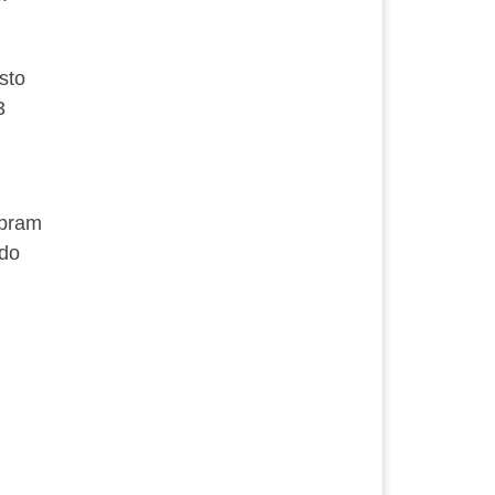
sto
3
íbram
 do