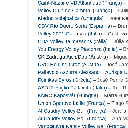
Saint-Nazaire VB Atlantique (França)
– 
Volley Club de Cambrai (França)
– Gui
Kladno Volejbal cz (Chéquia)
– José N
CDV Río Duero Soria (Espanha)
– Bru
Volley 2001 Garlasco (Itália)
– Gustavo 
CDA Volley Talmassons (Itália)
– Júlia 
You Energy Volley Piacenza (Itália)
– Br
SK Zadruga Aich/Dob (Áustria)
– Miguel
UVC Holding Graz (Áustria)
– José Jar
Pallavolo Azzurra Alessano – Aurispa De
Foinikas Syros (Grécia)
– José Pedro 
ASD Treviglio Pallavolo (Itália)
– Ana Ri
KNRC Kaposvár (Hungria)
– Marta Hur
Union Sportive Laille (França)
– Tiago 
Al Caudry Volley-Ball (França)
– Joana 
Al Caudry Volley-Ball (França)
– Ana M
Vandœuvre Nancy Volley-Ball (França)