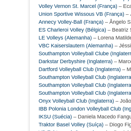
Volley Vernon St. Marcel (França)
– Eca
Union Sportive Wissous VB (França)
– 
Annecy Volley-Ball (França)
– Ângelo 
ES Charleroi Volley (Bélgica)
– Beatriz
LE Volleys (Alemanha)
– Lorena Matilde
VBC Kaiserslautern (Alemanha)
– Jéss
Southampton Volleyball Clube (Inglater
Darkstar Derbyshire (Inglaterra)
– Marce
Dartford Volleyball Club (Inglaterra)
– M
Southampton Volleyball Club (Inglaterra
Southampton Volleyball Club (Inglaterra
Southampton Volleyball Club (Inglaterra
Onyx Volleyball Club (Inglaterra)
– João
IBB Polonia London Volleyball Club (Ing
IKSU (Suécia)
– Daniela Macedo Fangu
Traktor Basel Volley (Suíça)
– Diogo Fi