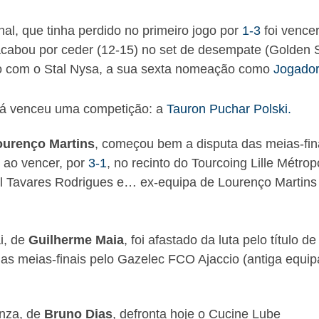
al, que tinha perdido no primeiro jogo por
1-3
foi vencer
acabou por ceder (12-15) no set de desempate (Golden S
go com o Stal Nysa, a sua sexta nomeação como
Jogado
 já venceu uma competição: a
Tauron Puchar Polski.
ourenço Martins
, começou bem a disputa das meias-fin
) ao vencer, por
3-1
, no recinto do Tourcoing Lille Métrop
uel Tavares Rodrigues e… ex-equipa de Lourenço Martins
i, de
Guilherme Maia
, foi afastado da luta pelo título de
as meias-finais pelo Gazelec FCO Ajaccio (antiga equip
enza, de
Bruno Dias
, defronta hoje o Cucine Lube