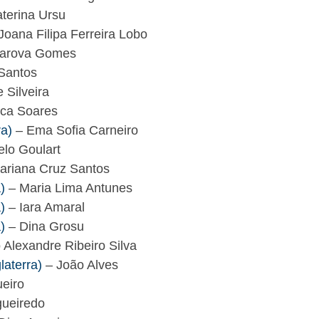
terina Ursu
Joana Filipa Ferreira Lobo
Sarova Gomes
 Santos
 Silveira
ica Soares
ra)
– Ema Sofia Carneiro
lo Goulart
ariana Cruz Santos
)
– Maria Lima Antunes
)
– Iara Amaral
)
– Dina Grosu
 Alexandre Ribeiro Silva
laterra)
– João Alves
eiro
gueiredo