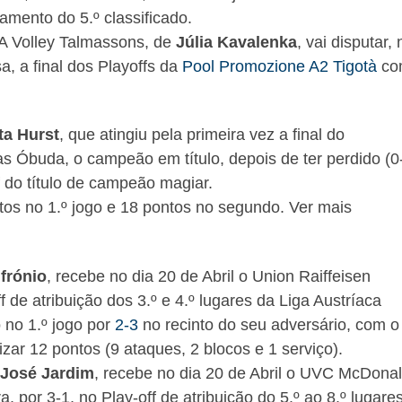
amento do 5.º classificado.
A Volley Talmassons, de
Júlia Kavalenka
, vai disputar, 
sa, a final dos Playoffs da
Pool Promozione A2 Tigotà
co
ta Hurst
, que atingiu pela primeira vez a final do
s Óbuda, o campeão em título, depois de ter perdido (0
f do título de campeão magiar.
tos no 1.º jogo e 18 pontos no segundo. Ver mais
frónio
, recebe no dia 20 de Abril o Union Raiffeisen
 de atribuição dos 3.º e 4.º lugares da Liga Austríaca
o no 1.º jogo por
2-3
no recinto do seu adversário, com o
izar 12 pontos (9 ataques, 2 blocos e 1 serviço).
José Jardim
, recebe no dia 20 de Abril o UVC McDona
a, por 3-1, no Play-off de atribuição do 5.º ao 8.º lugares