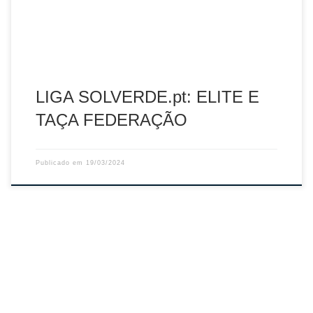
17h00 Pav. Dragão Arena 2.º Sporting CP x […]
LIGA SOLVERDE.pt: ELITE E
TAÇA FEDERAÇÃO
Publicado em
19/03/2024