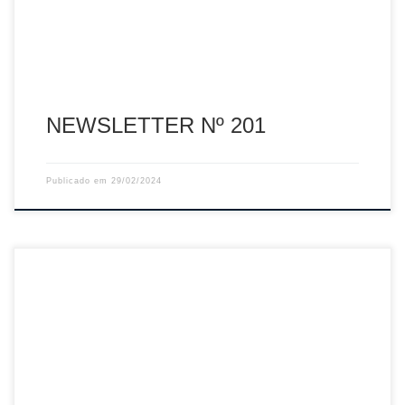
NEWSLETTER Nº 201
Publicado em
29/02/2024
Sumário: Campeonato Nacional de Veteranos Descarregar
PDF