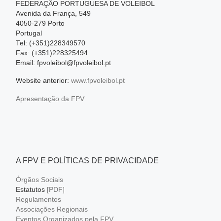
FEDERAÇÃO PORTUGUESA DE VOLEIBOL
Avenida da França, 549
4050-279 Porto
Portugal
Tel: (+351)228349570
Fax: (+351)228325494
Email: fpvoleibol@fpvoleibol.pt
Website anterior:
www.fpvoleibol.pt
Apresentação da FPV
A FPV E POLÍTICAS DE PRIVACIDADE
Órgãos Sociais
Estatutos
[PDF]
Regulamentos
Associações Regionais
Eventos Organizados pela FPV