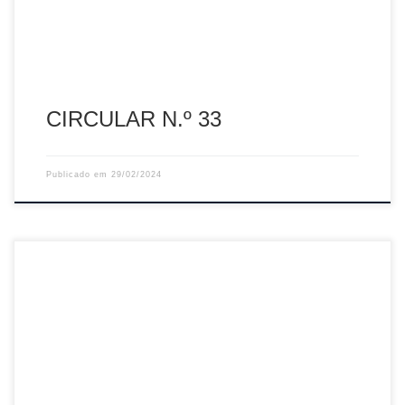
CIRCULAR N.º 33
Publicado em
29/02/2024
Depois de terem vencido, em casa, pela margem máxima
(3-0: 26-24, 25-22 e 25-20), há uma semana, as italianas
do Igor Gorgonzola Novara voltaram a superiorizar-se (3-1:
23-25, 25-16, 25-20 e 25-19) às francesas do Neptunes
Nantes e ergueram o troféu da CEV Challenge Cup 2024
em femininos. Foto: Novara […]