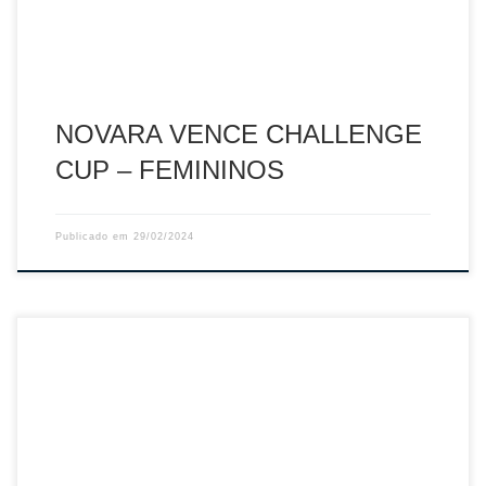
NOVARA VENCE CHALLENGE
CUP – FEMININOS
Publicado em
29/02/2024
Após o resultado do jogo de ontem à noite, que terminou
com o triunfo dos espinhenses sobre os maiatos por 3-0
(25-23, 25-22 e 26-24), o jogo AA Espinho (4.º) x Leixões
SC (3.º) da 11.ª jornada da Série A da 2.ª Fase da Liga Una