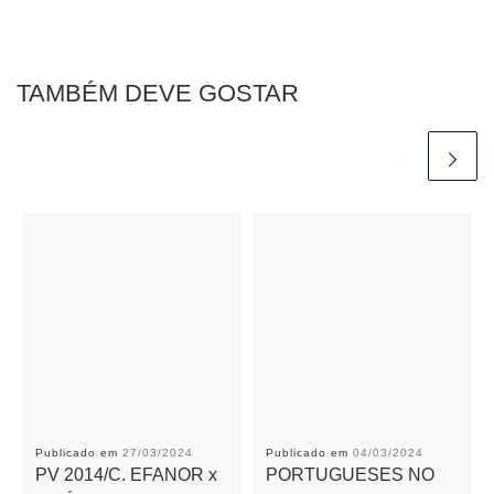
b
A
n
Li
o
p
g
n
o
p
er
k
TAMBÉM DEVE GOSTAR
k
Publicado em
27/03/2024
Publicado em
04/03/2024
PV 2014/C. EFANOR x
PORTUGUESES NO