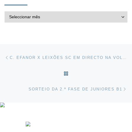
ARQUIVO DE NOTÍCIAS
Post navigation
Previous post
C. EFANOR X LEIXÕES SC EM DIRECTO NA VOLEI TV
VOLTAR À LISTA DE ART
Ne
SORTEIO DA 2.ª FASE DE JUNIORES B1