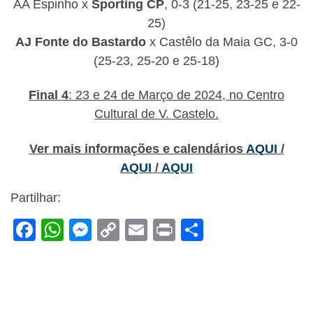
AA Espinho x
Sporting CP
, 0-3 (21-25, 23-25 e 22-
25)
AJ Fonte do Bastardo
x Castêlo da Maia GC, 3-0
(25-23, 25-20 e 25-18)
Final 4
: 23 e 24 de Março de 2024, no Centro
Cultural de V. Castelo.
Ver mais informações e calendários
AQUI
/
AQUI
/
AQUI
Partilhar:
F
W
M
C
E
Pr
S
a
h
e
o
m
in
h
c
at
ss
p
ail
t
ar
e
s
e
y
e