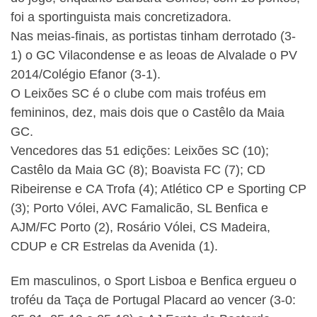
foi a sportinguista mais concretizadora.
Nas meias-finais, as portistas tinham derrotado (3-
1) o GC Vilacondense e as leoas de Alvalade o PV
2014/Colégio Efanor (3-1).
O Leixões SC é o clube com mais troféus em
femininos, dez, mais dois que o Castêlo da Maia
GC.
Vencedores das 51 edições: Leixões SC (10);
Castêlo da Maia GC (8); Boavista FC (7); CD
Ribeirense e CA Trofa (4); Atlético CP e Sporting CP
(3); Porto Vólei, AVC Famalicão, SL Benfica e
AJM/FC Porto (2), Rosário Vólei, CS Madeira,
CDUP e CR Estrelas da Avenida (1).
Em masculinos, o Sport Lisboa e Benfica ergueu o
troféu da Taça de Portugal Placard ao vencer (3-0: