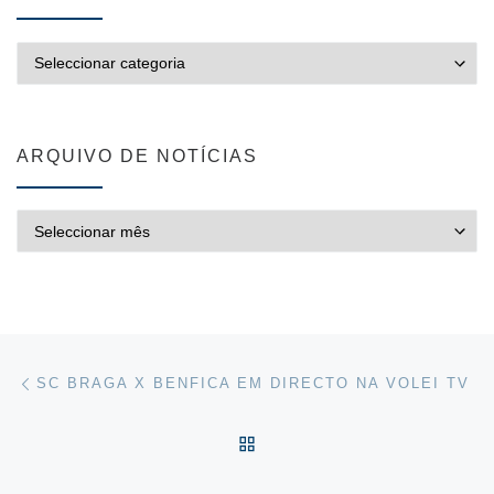
CATEGORIAS
ARQUIVO DE NOTÍCIAS
ARQUIVO DE NOTÍCIAS
Post navigation
Previous post
SC BRAGA X BENFICA EM DIRECTO NA VOLEI TV
VOLTAR À LISTA DE ART
Ne