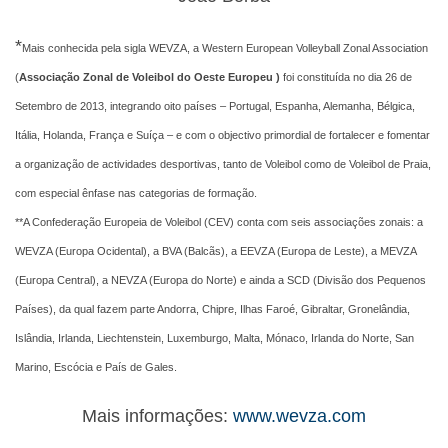
*
Mais conhecida pela sigla WEVZA, a Western European Volleyball Zonal Association
(
Associação Zonal de Voleibol do Oeste Europeu )
foi constituída no dia 26 de
Setembro de 2013, integrando oito países – Portugal, Espanha, Alemanha, Bélgica,
Itália, Holanda, França e Suíça – e com o
objectivo primordial de fortalecer e fomentar
a organização de actividades desportivas, tanto de Voleibol como de Voleibol de Praia,
com especial ênfase nas categorias de formação.
**A Confederação Europeia de Voleibol (CEV) conta com seis associações zonais: a
WEVZA (Europa Ocidental), a BVA (Balcãs), a EEVZA (Europa de Leste), a MEVZA
(Europa Central), a NEVZA (Europa do Norte) e ainda a SCD (Divisão dos Pequenos
Países), da qual fazem parte Andorra, Chipre, Ilhas Faroé, Gibraltar, Gronelândia,
Islândia, Irlanda, Liechtenstein, Luxemburgo, Malta, Mónaco, Irlanda do Norte, San
Marino, Escócia e País de Gales.
Mais informações:
www.wevza.com