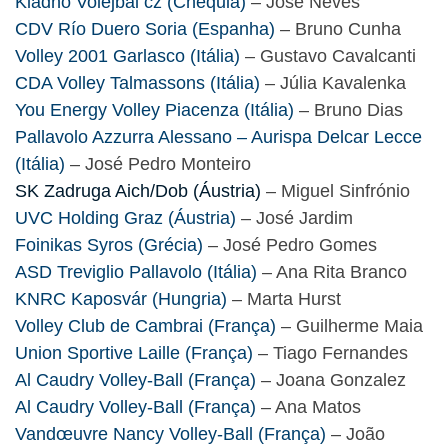
Kladno Volejbal cz (Chéquia)
– José Neves
CDV Río Duero Soria (Espanha)
– Bruno Cunha
Volley 2001 Garlasco (Itália)
– Gustavo Cavalcanti
CDA Volley Talmassons (Itália)
– Júlia Kavalenka
You Energy Volley Piacenza (Itália)
– Bruno Dias
Pallavolo Azzurra Alessano – Aurispa Delcar Lecce
(Itália)
– José Pedro Monteiro
SK Zadruga Aich/Dob (Áustria)
– Miguel Sinfrónio
UVC Holding Graz (Áustria)
– José Jardim
Foinikas Syros (Grécia)
– José Pedro Gomes
ASD Treviglio Pallavolo (Itália)
– Ana Rita Branco
KNRC Kaposvár (Hungria)
– Marta Hurst
Volley Club de Cambrai (França)
– Guilherme Maia
Union Sportive Laille (França)
– Tiago Fernandes
Al Caudry Volley-Ball (França)
– Joana Gonzalez
Al Caudry Volley-Ball (França)
– Ana Matos
Vandœuvre Nancy Volley-Ball (França)
– João