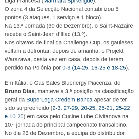
Liga Francesa (
Marmara Spikeligue
).
O zona 4 da Selecção Nacional contabilizou 5
pontos (3 ataques, 1 serviço e 1 bloco).
Na 13.ª Jornada (30 de Dezembro), o Saint-Nazaire
recebe o Saint-Jean d’Illac (13.º).
Nos oitavos-de-final da Challenge Cup, os gauleses
voltam a defrontar, depois de amanhã, o Projekt
Warszawa, desta vez em casa, depois de terem
perdido na Polónia por
0-3 (14-25, 16-25 e 18-25
).
Em Itália, o Gas Sales Bluenergy Piacenza, de
Bruno Dias
, manteve a 3.ª posição na classificação
geral da
SuperLega Credem Banca
apesar de ter
sido surpreendido (
2-3: 27-29, 20-25, 25-21, 25-22
e 10-25
) em casa pelo Cucine Lube Civitanova na
10.ª jornada do principal campeonato transalpino.
No dia 26 de Dezembro, a equipa do distribuidor