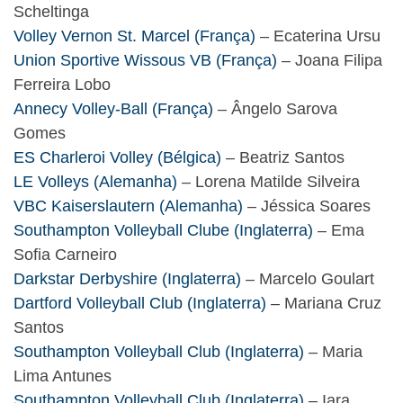
Scheltinga
Volley Vernon St. Marcel (França)
– Ecaterina Ursu
Union Sportive Wissous VB (França)
– Joana Filipa
Ferreira Lobo
Annecy Volley-Ball (França)
– Ângelo Sarova
Gomes
ES Charleroi Volley (Bélgica)
– Beatriz Santos
LE Volleys (Alemanha)
– Lorena Matilde Silveira
VBC Kaiserslautern (Alemanha)
– Jéssica Soares
Southampton Volleyball Clube (Inglaterra)
– Ema
Sofia Carneiro
Darkstar Derbyshire (Inglaterra)
– Marcelo Goulart
Dartford Volleyball Club (Inglaterra)
– Mariana Cruz
Santos
Southampton Volleyball Club (Inglaterra)
– Maria
Lima Antunes
Southampton Volleyball Club (Inglaterra)
– Iara