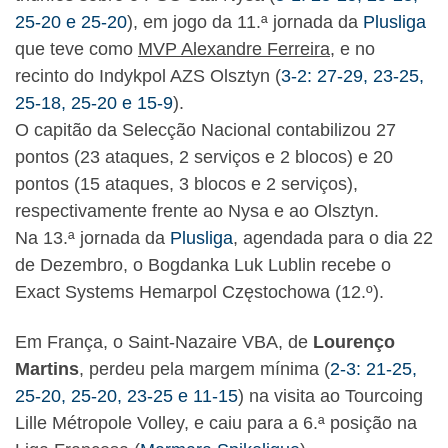
25-20 e 25-20
), em jogo da 11.ª jornada da
Plusliga
que teve como
MVP Alexandre Ferreira
, e no
recinto do Indykpol AZS Olsztyn (
3-2: 27-29, 23-25,
25-18, 25-20 e 15-9
).
O capitão da Selecção Nacional contabilizou 27
pontos (23 ataques, 2 serviços e 2 blocos) e 20
pontos (15 ataques, 3 blocos e 2 serviços),
respectivamente frente ao Nysa e ao Olsztyn.
Na 13.ª jornada da
Plusliga
, agendada para o dia 22
de Dezembro, o Bogdanka Luk Lublin recebe o
Exact Systems Hemarpol Częstochowa (12.º).
Em França, o Saint-Nazaire VBA, de
Lourenço
Martins
, perdeu pela margem mínima (
2-3: 21-25,
25-20, 25-20, 23-25 e 11-15
) na visita ao Tourcoing
Lille Métropole Volley, e caiu para a 6.ª posição na