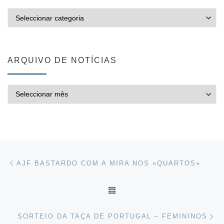
CATEGORIAS
ARQUIVO DE NOTÍCIAS
ARQUIVO DE NOTÍCIAS
Post navigation
Previous post
AJF BASTARDO COM A MIRA NOS «QUARTOS»
VOLTAR À LISTA DE ART
Ne
SORTEIO DA TAÇA DE PORTUGAL – FEMININOS