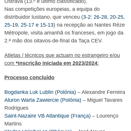
Ostrava (13.º e último classificado).
Nas competições europeias, a equipa do
distribuidor lusitano, que venceu (
3-2: 26-28, 20-25,
25-19, 25-17 e 15-13
) na recepção ao Nantes Réze
Métropole, visita amanhã os franceses, em jogo da
2.ª mão dos oitavos-de-final da Taça CEV.
Atletas / técnicos que actuam no estrangeiro e/ou
com
*inscrição iniciada em 2023/2024
:
Processo concluído
Bogdanka Luk Lublin (Polónia)
– Alexandre Ferreira
Aluron Warta Zawiercie (Polónia)
– Miguel Tavares
Rodrigues
Saint-Nazaire VB Atlantique (França)
– Lourenço
Martins