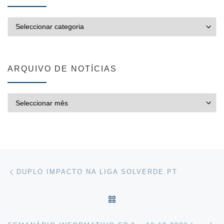
CATEGORIAS
ARQUIVO DE NOTÍCIAS
ARQUIVO DE NOTÍCIAS
Post navigation
Previous post
DUPLO IMPACTO NA LIGA SOLVERDE.PT
VOLTAR À LISTA DE ART
Ne