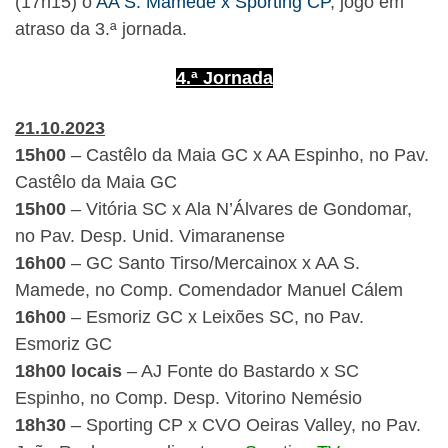
(17h15) o
AA S. Mamede x Sporting CP
, jogo em
atraso da 3.ª jornada.
4.ª Jornada
21.10.2023
15h00
– Castêlo da Maia GC x AA Espinho, no Pav.
Castêlo da Maia GC
15h00
– Vitória SC x Ala N’Álvares de Gondomar,
no Pav. Desp. Unid. Vimaranense
16h00
– GC Santo Tirso/Mercainox x AA S.
Mamede, no Comp. Comendador Manuel Cálem
16h00
– Esmoriz GC x Leixões SC, no Pav.
Esmoriz GC
18h00 locais
– AJ Fonte do Bastardo x SC
Espinho, no Comp. Desp. Vitorino Nemésio
18h30
– Sporting CP x CVO Oeiras Valley, no Pav.