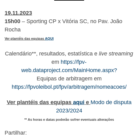
19.11.2023
15h00
– Sporting CP x Vitória SC, no Pav. João
Rocha
Ver plantéis das equipas
AQUI
Calendário**, resultados, estatística e
live streaming
em
https://fpv-
web.dataproject.com/MainHome.aspx?
Equipas de arbitragem em
https://fpvoleibol.pt/fpv/arbitragem/nomeacoes/
Ver plantéis das equipas
aqui
e
Modo de disputa
2023/2024
** As horas e datas poderão sofrer eventuais alterações
Partilhar: