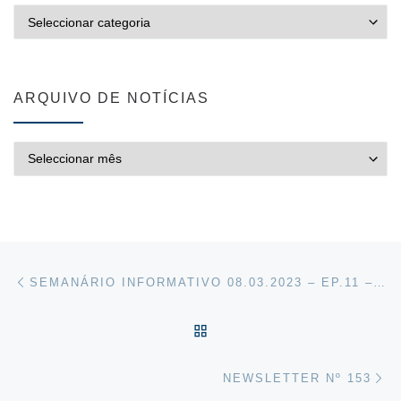
CATEGORIAS
ARQUIVO DE NOTÍCIAS
ARQUIVO DE NOTÍCIAS
Post navigation
Previous post
SEMANÁRIO INFORMATIVO 08.03.2023 – EP.11 – 2022/2023
VOLTAR À LISTA DE ART
Ne
NEWSLETTER Nº 153