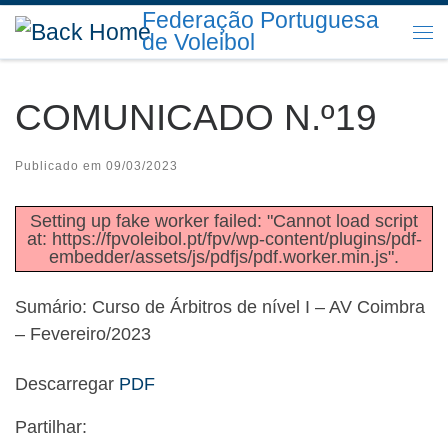
Federação Portuguesa
Skip to content
de Voleibol
Me
COMUNICADO N.º19
Publicado em
09/03/2023
Setting up fake worker failed: "Cannot load script
at: https://fpvoleibol.pt/fpv/wp-content/plugins/pdf-
embedder/assets/js/pdfjs/pdf.worker.min.js".
Sumário: Curso de Árbitros de nível I – AV Coimbra
– Fevereiro/2023
Descarregar
PDF
Partilhar: