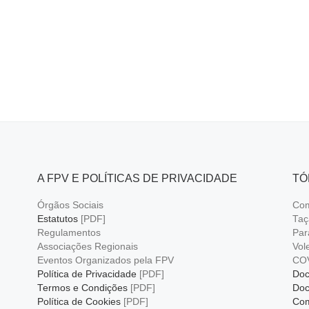
er
k
A FPV E POLÍTICAS DE PRIVACIDADE
TÓ
Órgãos Sociais
Com
Estatutos
[PDF]
Taç
Regulamentos
Par
Associações Regionais
Vol
Eventos Organizados pela FPV
CO
Política de Privacidade
[PDF]
Doc
Termos e Condições
[PDF]
Doc
Política de Cookies
[PDF]
Com