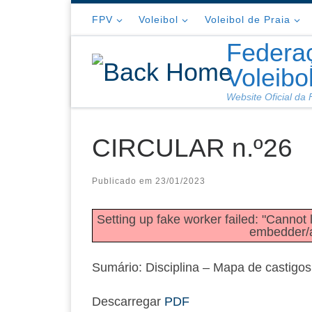
Skip to content
FPV
Voleibol
Voleibol de Praia
Federa
Voleibo
Website Oficial da
CIRCULAR n.º26
Publicado em
23/01/2023
Setting up fake worker failed: "Cannot l
embedder/as
Sumário: Disciplina – Mapa de castigos
Descarregar
PDF