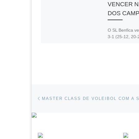
VENCER N
DOS CAM
O SL Benfica ve
3-1 (25-12, 20-
25-12), o Dyna
Apeldoorn nos 
Baixos, no jogo
primeira mão [
Partilhar:
F
Post navigation
Previous post
a
h
E
P
MASTER CLASS DE VOLEIBOL COM A 
c
a
m
in
e
s
ail
t
b
A
o
p