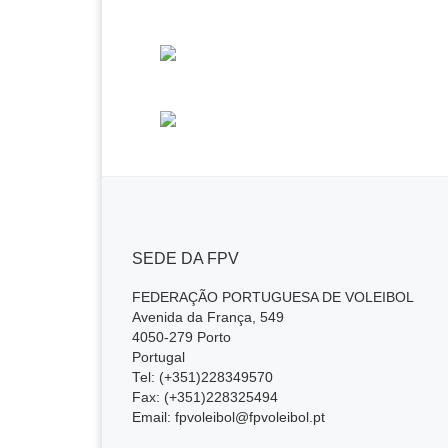
o
p
k
SEDE DA FPV
FEDERAÇÃO PORTUGUESA DE VOLEIBOL
Avenida da França, 549
4050-279 Porto
Portugal
Tel: (+351)228349570
Fax: (+351)228325494
Email: fpvoleibol@fpvoleibol.pt