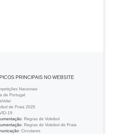
b
A
n
Li
e
o
p
g
n
o
p
er
k
k
PICOS PRINCIPAIS NO WEBSITE
petições Nacionais
a de Portugal
aVolei
eibol de Praia 2025
VID-19
umentação:
Regras de Voleibol
umentação:
Regras de Voleibol de Praia
unicação:
Circulares