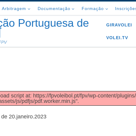
Arbitragem
Documentação
Formação
Inscriçõe
ção Portuguesa de
GIRAVOLEI
l
VOLEI.TV
 FPV
oad script at: https://fpvoleibol.pt/fpv/wp-content/plugins
sets/js/pdfjs/pdf.worker.min.js".
 de 20.janeiro.2023