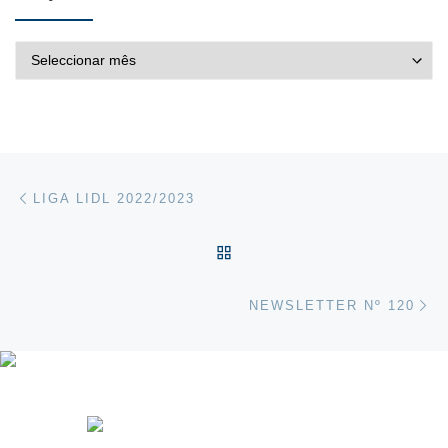
ARQUIVO DE NOTÍCIAS
Post navigation
Previous post
LIGA LIDL 2022/2023
VOLTAR À LISTA DE ART
Ne
NEWSLETTER Nº 120