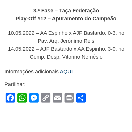
3.ª Fase – Taça Federação
Play-Off #12 – Apuramento do Campeão
10.05.2022 – AA Espinho x AJF Bastardo, 0-3, no
Pav. Arq. Jerónimo Reis
14.05.2022 – AJF Bastardo x AA Espinho, 3-0, no
Comp. Desp. Vitorino Nemésio
Informações adicionais
AQUI
Partilhar:
F
W
M
C
E
Pr
S
a
h
e
o
m
in
h
c
at
ss
p
ail
t
ar
e
s
e
y
e