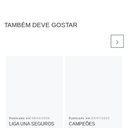
b
A
n
Li
o
p
g
n
o
p
er
k
TAMBÉM DEVE GOSTAR
k
Publicado em
08/04/2026
Publicado em
03/07/2023
LIGA UNA SEGUROS
CAMPEÕES