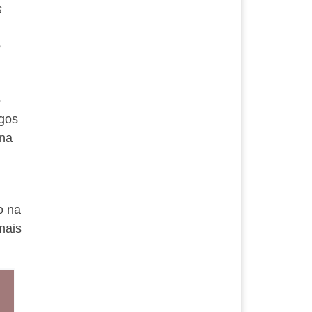
s
e
o
ogos
 na
o na
mais