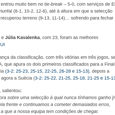
l entrou muito bem no
tie-break
– 5-0, com serviços de E
unfal (8-1, 10-2, 12-6), até à altura em que a selecção
recuperou terreno (9-13, 11-14)… sofrendo para fechar
, e
Júlia Kavalenka
, com 23, foram as melhores
UI
nça da classificação. com três vitórias em três jogos, 
A, que apura os dois primeiros classificados para a Final
nia
(3-2: 25-23, 25-15, 22-25, 26-28 e 15-13)
, depois a
 agora a Suécia (
3-2: 25-22, 21-25, 25-18, 21-25 e 15-1
 salientou:
dora sobre uma selecção à qual nunca tínhamos ganho [
pela frente e continuamos a cometer demasiados erros,
l a que a nossa equipa tem condições de chegar.