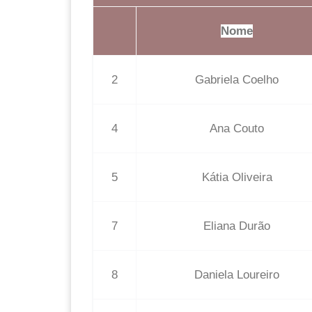
Nome
2
Gabriela Coelho
4
Ana Couto
5
Kátia Oliveira
7
Eliana Durão
8
Daniela Loureiro