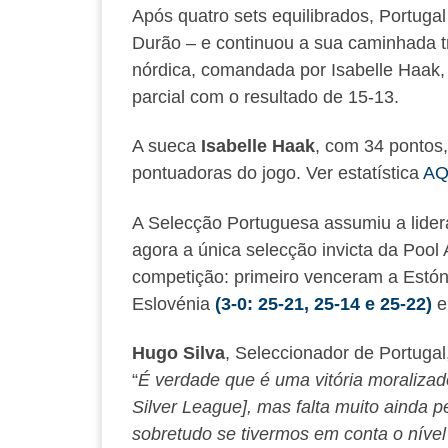
Após quatro sets equilibrados, Portuga
Durão – e continuou a sua caminhada tri
nórdica, comandada por Isabelle Haak, 
parcial com o resultado de 15-13.
A sueca
Isabelle Haak
, com 34 pontos
pontuadoras do jogo. Ver estatística
AQ
A Selecção Portuguesa assumiu a lidera
agora a única selecção invicta da Pool 
competição: primeiro venceram a Estó
Eslovénia
(3-0: 25-21, 25-14 e 25-22)
e
Hugo Silva
, Seleccionador de Portugal,
“
É verdade que é uma vitória moraliza
Silver League], mas falta muito ainda 
sobretudo se tivermos em conta o níve