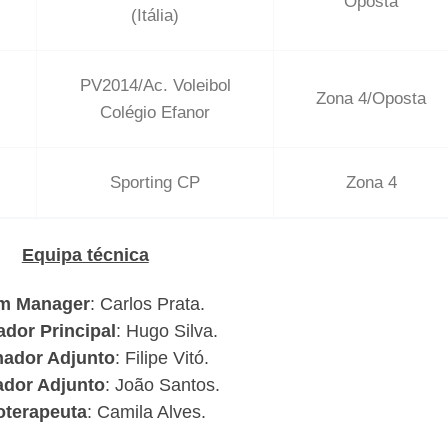
Oposta
(Itália)
PV2014/Ac. Voleibol
Zona 4/Oposta
Colégio Efanor
Sporting CP
Zona 4
Equipa técnica
m Manager
: Carlos Prata.
ador Principal
: Hugo Silva.
nador Adjunto
: Filipe Vitó.
ador Adjunto
: João Santos.
oterapeuta
: Camila Alves.