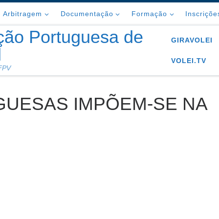
Arbitragem
Documentação
Formação
Inscriçõe
ção Portuguesa de
GIRAVOLEI
l
VOLEI.TV
 FPV
GUESAS IMPÕEM-SE NA