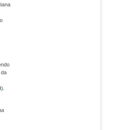
liana
 o
sendo
 da
3
).
na