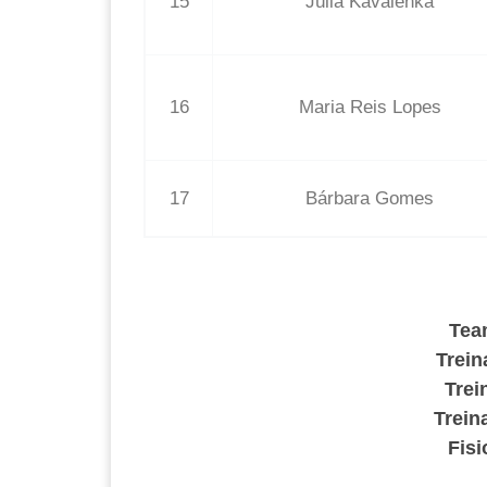
15
Júlia Kavalenka
16
Maria Reis Lopes
17
Bárbara Gomes
Tea
Trein
Trei
Trein
Fisi