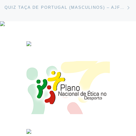
Ne
QUIZ TAÇA DE PORTUGAL (MASCULINOS) – AJFB VS VSC | VOLEI TV