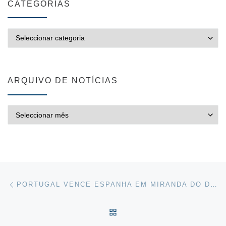
CATEGORIAS
CATEGORIAS
ARQUIVO DE NOTÍCIAS
ARQUIVO DE NOTÍCIAS
Post navigation
Previous post
PORTUGAL VENCE ESPANHA EM MIRANDA DO DOURO
VOLTAR À LISTA DE ART