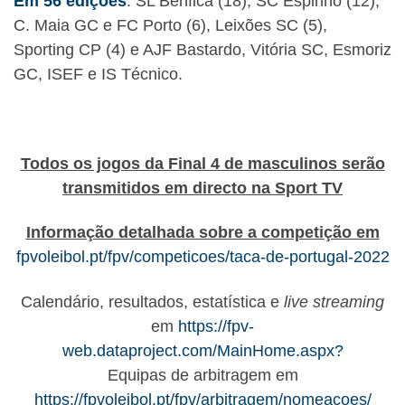
Em 56 edições
: SL Benfica (18), SC Espinho (12),
C. Maia GC e FC Porto (6), Leixões SC (5),
Sporting CP (4) e AJF Bastardo, Vitória SC, Esmoriz
GC, ISEF e IS Técnico.
Todos os jogos da Final 4 de masculinos serão
transmitidos em directo na Sport TV
Informação detalhada sobre a competição em
fpvoleibol.pt/fpv/competicoes/taca-de-portugal-2022
Calendário, resultados, estatística e
live streaming
em
https://fpv-
web.dataproject.com/MainHome.aspx?
Equipas de arbitragem em
https://fpvoleibol.pt/fpv/arbitragem/nomeacoes/