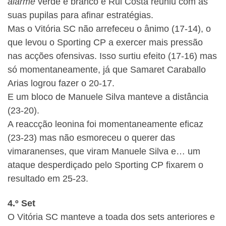
alarme
verde e branco e Rui Costa reuniu com as
suas pupilas para afinar estratégias.
Mas o Vitória SC não arrefeceu o ânimo (17-14), o
que levou o Sporting CP a exercer mais pressão
nas acções ofensivas. Isso surtiu efeito (17-16) mas
só momentaneamente, já que Samaret Caraballo
Arias logrou fazer o 20-17.
E um bloco de Manuele Silva manteve a distância
(23-20).
A reaccção leonina foi momentaneamente eficaz
(23-23) mas não esmoreceu o querer das
vimaranenses, que viram Manuele Silva e… um
ataque desperdiçado pelo Sporting CP fixarem o
resultado em 25-23.
4.º Set
O Vitória SC manteve a toada dos sets anteriores e