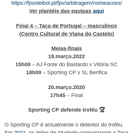
https://fpvoleibol.pt/fpv/arbitragem/nomeacoes/
Ver plantéis das equipas
aqui
Final 4 – Taça de Portugal – masculinos
(Centro Cultural de Viana do Castelo)
Meias-finais
19.março.2022
15h00
– AJ Fonte do Bastardo x Vitória SC
18h00
– Sporting CP x SL Benfica
20.março.2020
17h45
– Final
Sporting CP defende troféu 🏆
O Sporting CP é actualmente o detentor do troféu.
Em
2021
, os
leões
de Alvalade conquistaram a Taça