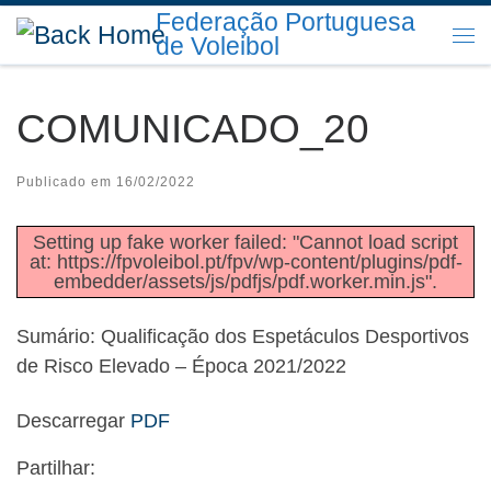
Federação Portuguesa
Skip to content
de Voleibol
Me
COMUNICADO_20
Publicado em
16/02/2022
Setting up fake worker failed: "Cannot load script
at: https://fpvoleibol.pt/fpv/wp-content/plugins/pdf-
embedder/assets/js/pdfjs/pdf.worker.min.js".
Sumário: Qualificação dos Espetáculos Desportivos
de Risco Elevado – Época 2021/2022
Descarregar
PDF
Partilhar: